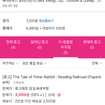
베아트릭스 포터(지은이)
Alex Vining(그림)
Grosset & Dunlap
20
04-01-29
정가
7,200원
새상품보기
판매가
6,480원 + 마일리지 330점
전체 중고
알라딘 중고
이 광활한
판매자 중고
우주점
(4)
(0)
(2)
(2)
저가격순
모든 품질 등급
전체
[중고] The Tale of Peter Rabbit : Reading Railroad (Paperb
ack)
소득공제
판매자 :
중고매장 잠실새내역점
판매가 :
3,000
원 (58%↓) │ 상태 :
상
배송비 : 2만원 미만 배송료 2,500원