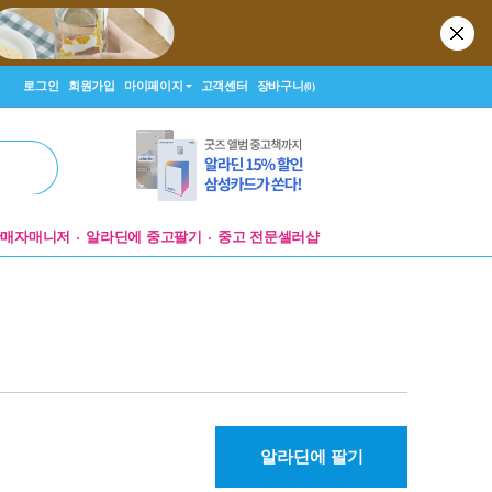
로그인
회원가입
마이페이지
고객센터
장바구니
(0)
판매자매니저
알라딘에 중고팔기
중고 전문셀러샵
알라딘에 팔기