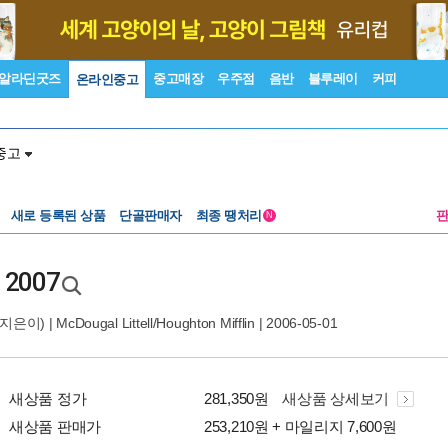
알라딘굿즈
중고매장
우주점
음반
블루레이
커피
온라인중고
중고
새로 등록된 상품
단골판매자
최종 땡처리
N
2 2007
(지은이) |
McDougal Littell/Houghton Mifflin
| 2006-05-01
새상품 정가
281,350원
새상품 상세보기
새상품 판매가
253,210원 + 마일리지 7,600원