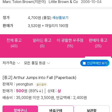
Marc Tolon Brown(지은이)
Little Brown & Co
2006-10-04
정가
4,700원 (품절)
새상품보기
판매가
3,520원 + 마일리지 190점
전체 중고
알라딘 중고
이 광활한 우주점
판매자 중고
(40)
(0)
(15)
(25)
저가격순
모든 품질 등급
반값택배
만 보기
[중고] Arthur Jumps into Fall (Paperback)
판매자 : yeongbun
골드셀러
판매가 :
500
원 (89%↓) │ 상태 :
상
배송비 : 35,000원 미만 3,500원, 반값택배 : 2,400원
장바구니
바로구매
보관함