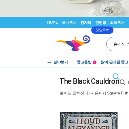
HOME
국내도서
전자책
만권당
외국도서
첫달무료
온라인 
분야보기
중고음반
많이 판매된 중고
N
1천원부터
중고음반
The Black Cauldron
|
로이드 알렉산더
(지은이) |
Square Fish