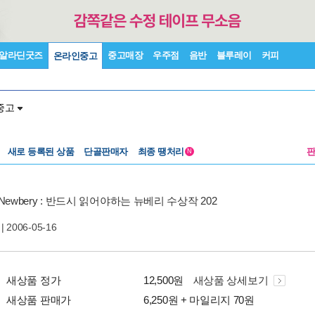
알라딘굿즈
중고매장
우주점
음반
블루레이
커피
온라인중고
중고
새로 등록된 상품
단골판매자
최종 땡처리
N
Newbery : 반드시 읽어야하는 뉴베리 수상작 202
| 2006-05-16
새상품 정가
12,500원
새상품 상세보기
새상품 판매가
6,250원 + 마일리지 70원