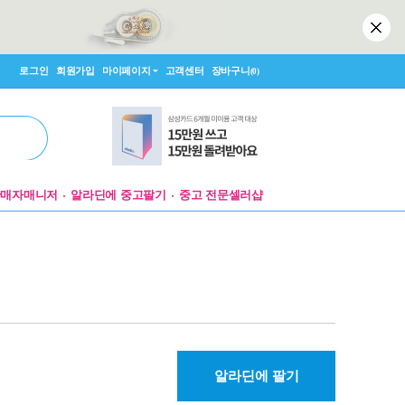
로그인
회원가입
마이페이지
고객센터
장바구니
(0)
판매자매니저
알라딘에 중고팔기
중고 전문셀러샵
알라딘에 팔기