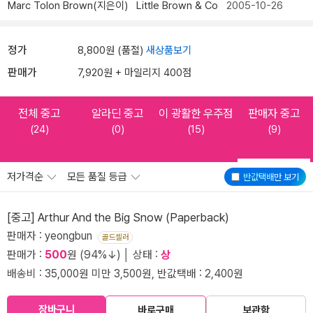
Marc Tolon Brown(지은이)
Little Brown & Co
2005-10-26
정가
8,800원 (품절)
새상품보기
판매가
7,920원 + 마일리지 400점
전체 중고
알라딘 중고
이 광활한 우주점
판매자 중고
(24)
(0)
(15)
(9)
저가격순
모든 품질 등급
반값택배
만 보기
[중고] Arthur And the Big Snow (Paperback)
판매자 : yeongbun
골드셀러
판매가 :
500
원 (94%↓) │ 상태 :
상
배송비 : 35,000원 미만 3,500원, 반값택배 : 2,400원
장바구니
바로구매
보관함