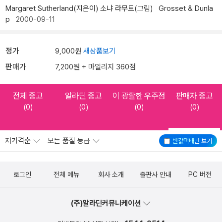
Margaret Sutherland(지은이)
소냐 라무트(그림)
Grosset & Dunla
p
2000-09-11
정가
9,000원
새상품보기
판매가
7,200원 + 마일리지 360점
전체 중고
알라딘 중고
이 광활한 우주점
판매자 중고
(0)
(0)
(0)
(0)
저가격순
모든 품질 등급
반값택배
만 보기
로그인
전체 메뉴
회사 소개
출판사 안내
PC 버전
(주)알라딘커뮤니케이션