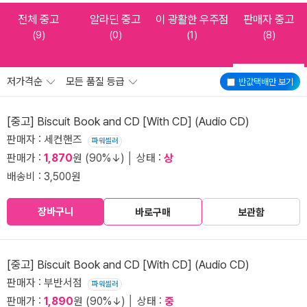
전체 중고
알라딘 중고
이 광활한 우주점
판매자 중고
(9)
(0)
(1)
(8)
저가격순
모든 품질 등급
반값택배
만 보기
[중고] Biscuit Book and CD [With CD] (Audio CD)
판매자 : 세컨핸즈
파워셀러
판매가 :
1,870
원 (90%↓) │ 상태 :
상
배송비 : 3,500원
장바구니
바로구매
보관함
[중고] Biscuit Book and CD [With CD] (Audio CD)
판매자 : 부반서점
파워셀러
판매가 :
1,890
원 (90%↓) │ 상태 :
중