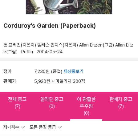
Corduroy's Garden (Paperback)
돈 프리먼(지은이)
앨리슨 인치스(지은이)
Allan Eitzen(그림)
Allan Eitz
e(그림)
Puffin
2004-05-24
정가
7,230원 (품절)
새상품보기
판매가
5,920원 + 마일리지 300점
전체 중고
알라딘 중고
이 광활한
판매자 중고
우주점
(7)
(0)
(7)
(0)
저가격순
모든 품질 등급