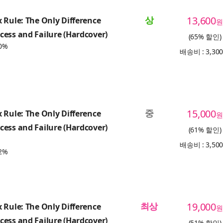
상
13,600
 Rule: The Only Difference
원
ess and Failure (Hardcover)
(65% 할인)
0%
배송비 : 3,30
중
15,000
 Rule: The Only Difference
원
ess and Failure (Hardcover)
(61% 할인)
배송비 : 3,50
2%
최상
19,000
 Rule: The Only Difference
원
ess and Failure (Hardcover)
(51% 할인)