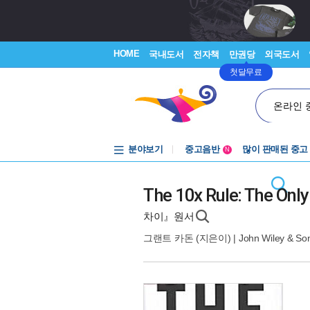
HOME
국내도서
전자책
만권당
외국도서
첫달무료
온라인 
분야보기
중고음반
많이 판매된 중고
N
1천원부터
중고음반
The 10x Rule: The Onl
차이』원서
그랜트 카돈
(지은이) |
John Wiley & So