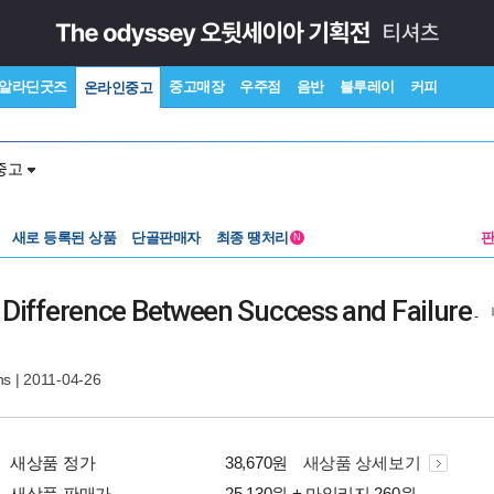
알라딘굿즈
중고매장
우주점
음반
블루레이
커피
온라인중고
중고
새로 등록된 상품
단골판매자
최종 땡처리
N
y Difference Between Success and Failure
-
ns
| 2011-04-26
새상품 정가
38,670원
새상품 상세보기
새상품 판매가
25,130원 + 마일리지 260원