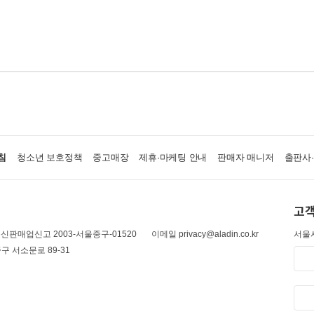
침
청소년 보호정책
중고매장
제휴·마케팅 안내
판매자 매니저
출판사
고객
신판매업신고 2003-서울중구-01520
이메일 privacy@aladin.co.kr
서울시
구 서소문로 89-31