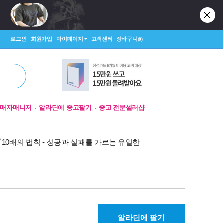
로그인
회원가입
마이페이지
고객센터
장바구니
(0)
판매자매니저
알라딘에 중고팔기
중고 전문셀러샵
『10배의 법칙 - 성공과 실패를 가르는 유일한
알라딘에 팔기