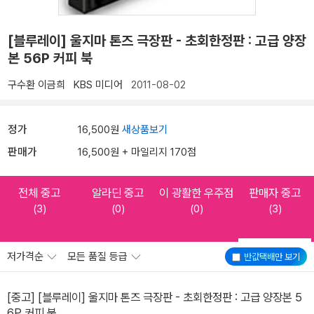
[블루레이] 울지마 톤즈 극장판 - 초회한정판 : 고급 양장
본 56P 커피 북
구수환
이금희
KBS 미디어
2011-08-02
정가
16,500원
새상품보기
판매가
16,500원 + 마일리지 170점
전체 중고
알라딘 중고
이 광활한 우주점
판매자 중고
(3)
(0)
(0)
(3)
저가격순
모든 품질 등급
반값택배
만 보기
[중고] [블루레이] 울지마 톤즈 극장판 - 초회한정판 : 고급 양장본 5
6P 커피 북