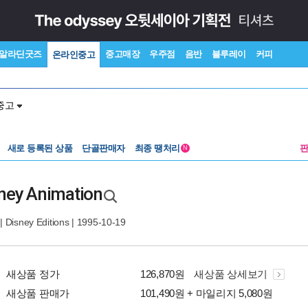
알라딘굿즈
중고매장
우주점
음반
블루레이
커피
온라인중고
중고
새로 등록된 상품
단골판매자
최종 땡처리
N
isney Animation
|
Disney Editions
| 1995-10-19
새상품 정가
126,870원
새상품 상세보기
새상품 판매가
101,490원 + 마일리지 5,080원