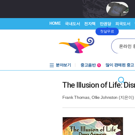
HOME
국내도서
전자책
만권당
외국도서
첫달무료
온라인 
분야보기
중고음반
많이 판매된 중고
N
1천원부터
중고음반
The Illusion of Life: D
Frank Thomas
,
Ollie Johnston
(지은이) 