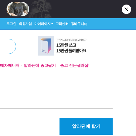
로그인
회원가입
마이페이지
고객센터
장바구니
(0)
판매자매니저
알라딘에 중고팔기
중고 전문셀러샵
알라딘에 팔기