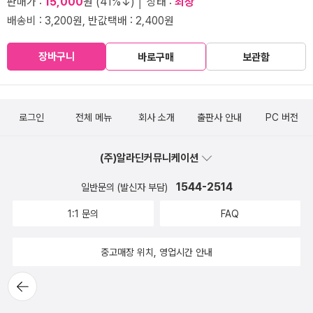
판매가 :
15,000
원 (41%↓) │ 상태 :
최상
배송비 : 3,200원, 반값택배 : 2,400원
장바구니
바로구매
보관함
로그인
전체 메뉴
회사 소개
출판사 안내
PC 버전
(주)알라딘커뮤니케이션
1544-2514
일반문의 (발신자 부담)
1:1 문의
FAQ
중고매장 위치, 영업시간 안내
뒤로가
기