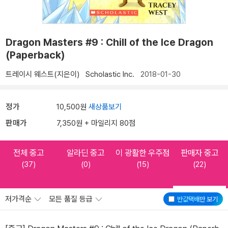
Dragon Masters #9 : Chill of the Ice Dragon
(Paperback)
트레이시 웨스트(지은이)
Scholastic Inc.
2018-01-30
정가
10,500원
새상품보기
판매가
7,350원 + 마일리지 80점
전체 중고
알라딘 중고
이 광활한 우주점
판매자 중고
(37)
(0)
(15)
(22)
저가격순
모든 품질 등급
반값택배
만 보기