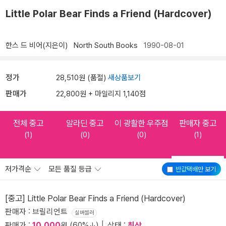
Little Polar Bear Finds a Friend (Hardcover)
한스 드 비어(지은이)
North South Books
1990-08-01
정가
28,510원 (품절)
새상품보기
판매가
22,800원 + 마일리지 1,140점
전체 중고
알라딘 중고
이 광활한 우주점
판매자 중고
(1)
(0)
(0)
(1)
저가격순
모든 품질 등급
반값택배
만 보기
[중고] Little Polar Bear Finds a Friend (Hardcover)
판매자 : 브릴리언트
실버셀러
판매가 :
10,000
원 (60%↓) │ 상태 :
최상