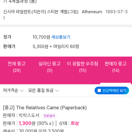
기 4계절과정 (봄)
신시아 라일런트(지은이)
스티븐 개멀(그림)
Atheneum
1993-07-3
1
정가
10,700원
새상품보기
판매가
5,350원 + 마일리지 60점
전체 중고
알라딘 중고
이 광활한 우주점
판매자 중고
(29)
(0)
(15)
(14)
저가격순
모든 품질 등급
반값택배
만 보기
[중고] The Relatives Came (Paperback)
판매자 : 빅박스도서
전문셀러
판매가 :
1,300
원 (90%↓) │ 상태 :
최상
배송비 : 30,000원 미만 3,500원