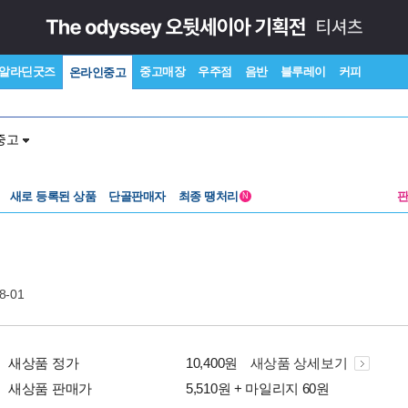
알라딘굿즈
중고매장
우주점
음반
블루레이
커피
온라인중고
중고
새로 등록된 상품
단골판매자
최종 땡처리
N
8-01
새상품 정가
10,400원
새상품 상세보기
새상품 판매가
5,510원 + 마일리지 60원