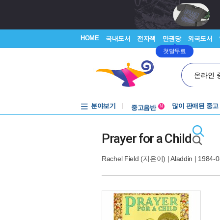
HOME
국내도서
전자책
만권당
외국도서
첫달무료
온라인 
분야보기
중고음반
많이 판매된 중고
N
1천원부터
중고음반
Prayer for a Child
Rachel Field
(지은이) |
Aladdin
| 1984-0