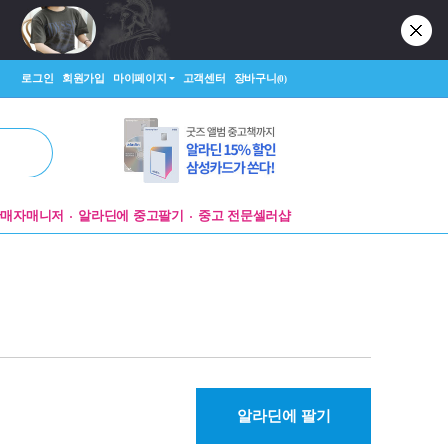
로그인
회원가입
마이페이지
고객센터
장바구니
(0)
판매자매니저
알라딘에 중고팔기
중고 전문셀러샵
알라딘에 팔기