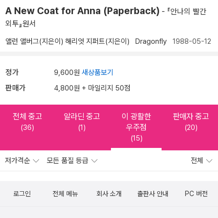
A New Coat for Anna (Paperback)
- 『안나의 빨간
외투』원서
앨런 앨버그(지은이)
해리엇 지퍼트(지은이)
Dragonfly
1988-05-12
정가
9,600원
새상품보기
판매가
4,800원 + 마일리지 50점
전체 중고
알라딘 중고
이 광활한
판매자 중고
우주점
(36)
(1)
(20)
(15)
저가격순
모든 품질 등급
전체
로그인
전체 메뉴
회사 소개
출판사 안내
PC 버전