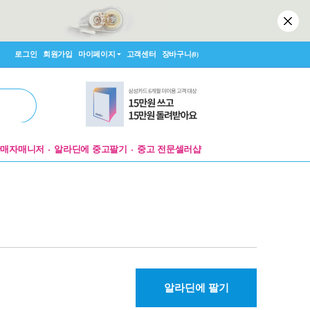
로그인
회원가입
마이페이지
고객센터
장바구니
(0)
판매자매니저
알라딘에 중고팔기
중고 전문셀러샵
알라딘에 팔기