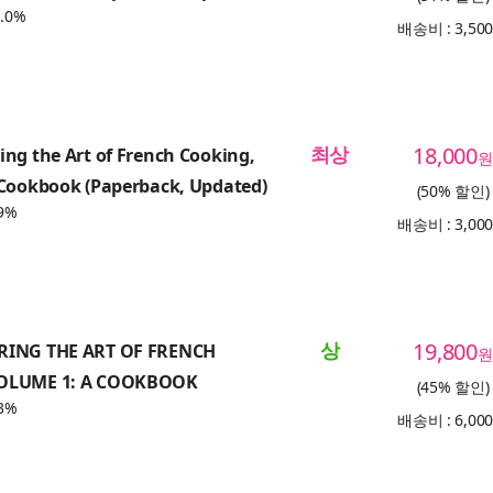
.0%
배송비 : 3,50
최상
18,000
ng the Art of French Cooking,
원
 Cookbook (Paperback, Updated)
(50% 할인)
9%
배송비 : 3,00
상
19,800
RING THE ART OF FRENCH
원
OLUME 1: A COOKBOOK
(45% 할인)
3%
배송비 : 6,00