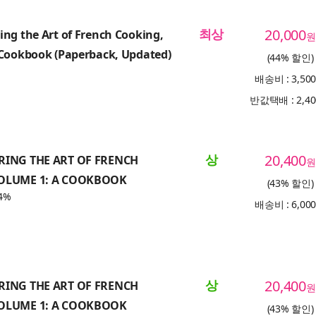
최상
20,000
ng the Art of French Cooking,
원
 Cookbook (Paperback, Updated)
(44% 할인)
배송비 : 3,50
반값택배 : 2,4
상
20,400
RING THE ART OF FRENCH
원
OLUME 1: A COOKBOOK
(43% 할인)
4%
배송비 : 6,00
상
20,400
RING THE ART OF FRENCH
원
OLUME 1: A COOKBOOK
(43% 할인)