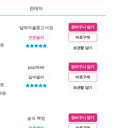
판매자
달뫼마을중고서점
장바구니 담기
전문셀러
바로구매
0원
보관함 담기
psa7646
장바구니 담기
실버셀러
바로구매
0원
보관함 담기
00원
숲속 책방
장바구니 담기
파워셀러
바로구매