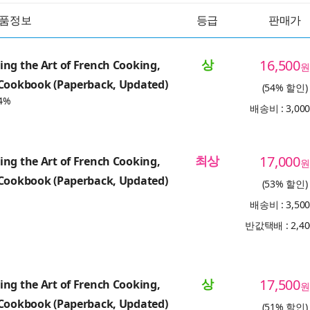
품정보
등급
판매가
상
16,500
ng the Art of French Cooking,
원
 Cookbook (Paperback, Updated)
(54% 할인)
4%
배송비 : 3,00
최상
17,000
ng the Art of French Cooking,
원
 Cookbook (Paperback, Updated)
(53% 할인)
배송비 : 3,50
반값택배 : 2,4
상
17,500
ng the Art of French Cooking,
원
 Cookbook (Paperback, Updated)
(51% 할인)