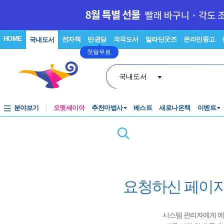
HOME
전자책
만권당
외국도서
알라딘굿즈
온라인중고
국내도서
첫달무료
국내도서
분야보기
오뒷세이아
추천마법사
베스트
새로나온책
이벤트
요청하신 페이지
시스템 관리자에게 에