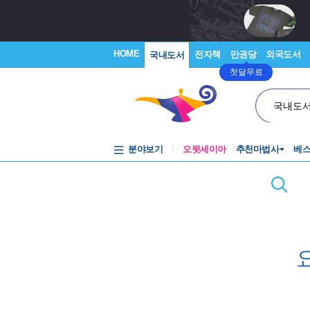
HOME
전자책
만권당
외국도서
국내도서
첫달무료
국내도
분야보기
오뒷세이아
추천마법사
베