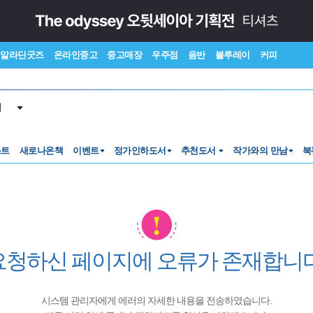
알라딘굿즈
온라인중고
중고매장
우주점
음반
블루레이
커피
서
스트
새로나온책
이벤트
정가인하도서
추천도서
작가와의 만남
북
요청하신 페이지에 오류가 존재합니다
시스템 관리자에게 에러의 자세한 내용을 전송하였습니다.