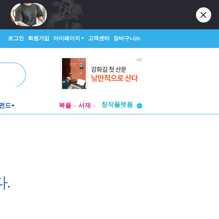
로그인
회원가입
마이페이지
고객센터
장바구니
(0)
투비컨티뉴드
창작플랫폼
펀드
북플
서재
투비컨티뉴드
.