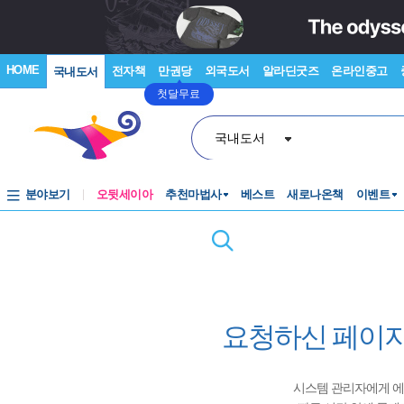
HOME
전자책
만권당
외국도서
알라딘굿즈
온라인중고
국내도서
첫달무료
국내도서
분야보기
오뒷세이아
추천마법사
베스트
새로나온책
이벤트
요청하신 페이지
시스템 관리자에게 에