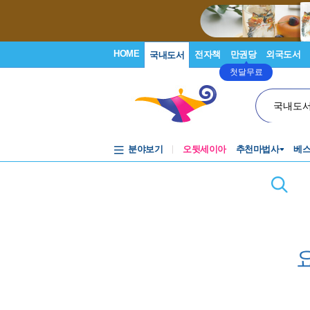
HOME
전자책
만권당
외국도서
국내도서
첫달무료
국내도
분야보기
오뒷세이아
추천마법사
베