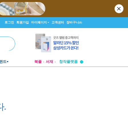
로그인
회원가입
마이페이지
고객센터
장바구니
(0)
투비컨티뉴드
창작플랫폼
펀드
북플
서재
투비컨티뉴드
.