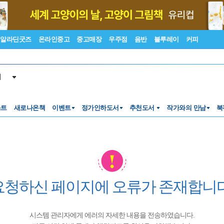
알라딘굿즈
온라인중고
중고매장
우주점
음반
블루레이
커피
서
스트
새로나온책
이벤트
정가인하도서
추천도서
작가와의 만남
북
요청하신 페이지에 오류가 존재합니다
시스템 관리자에게 에러의 자세한 내용을 전송하였습니다.