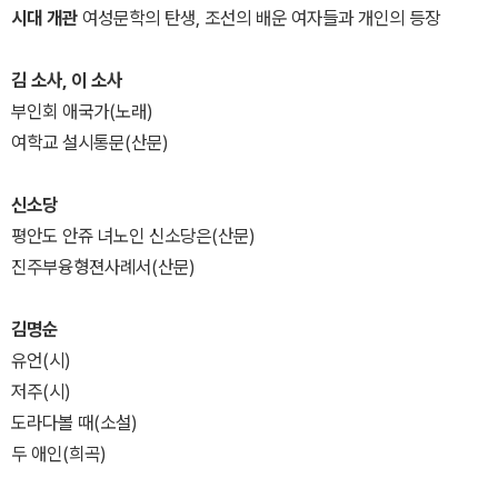
시대 개관
여성문학의 탄생, 조선의 배운 여자들과 개인의 등장
김 소사, 이 소사
부인회 애국가(노래)
여학교 설시통문(산문)
신소당
평안도 안쥬 녀노인 신소당은(산문)
진주부융형젼사례서(산문)
김명순
유언(시)
저주(시)
도라다볼 때(소설)
두 애인(희곡)