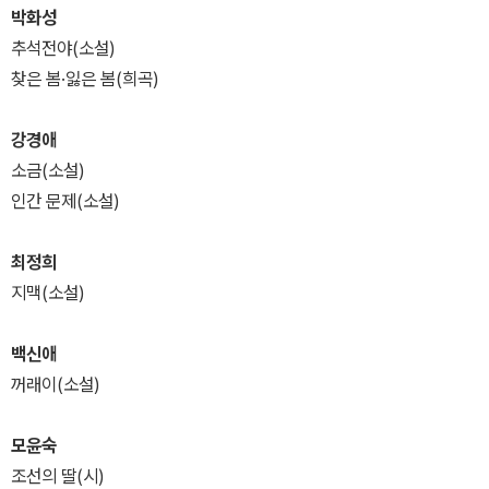
박화성
추석전야(소설)
찾은 봄·잃은 봄(희곡)
강경애
소금(소설)
인간 문제(소설)
최정희
지맥(소설)
백신애
꺼래이(소설)
모윤숙
조선의 딸(시)