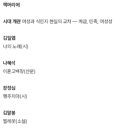
책머리에
시대 개관
여성과 식민지 현실의 교차 ― 계급, 민족, 여성성
김일엽
나의 노래(시)
나혜석
이혼고백장(산문)
장정심
행주치마(시)
김말봉
찔레꼿(소설)