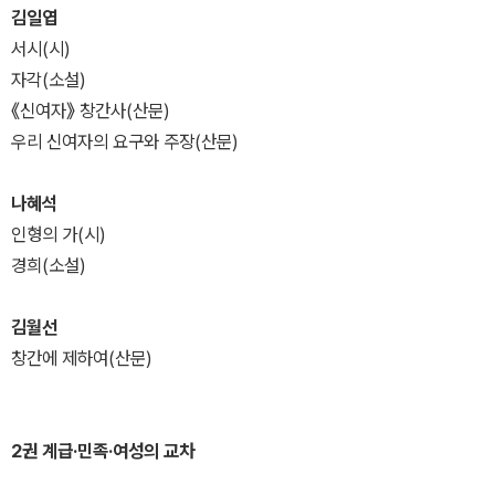
김일엽
서시(시)
자각(소설)
《신여자》 창간사(산문)
우리 신여자의 요구와 주장(산문)
나혜석
인형의 가(시)
경희(소설)
김월선
창간에 제하여(산문)
2권 계급·민족·여성의 교차