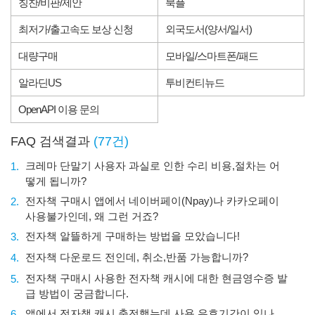
칭찬/비판/제안
북플
최저가/출고속도 보상 신청
외국도서(양서/일서)
대량구매
모바일/스마트폰/패드
알라딘US
투비컨티뉴드
OpenAPI 이용 문의
FAQ 검색결과
(77건)
크레마 단말기 사용자 과실로 인한 수리 비용,절차는 어
1.
떻게 됩니까?
전자책 구매시 앱에서 네이버페이(Npay)나 카카오페이
2.
사용불가인데, 왜 그런 거죠?
전자책 알뜰하게 구매하는 방법을 모았습니다!
3.
전자책 다운로드 전인데, 취소,반품 가능합니까?
4.
전자책 구매시 사용한 전자책 캐시에 대한 현금영수증 발
5.
급 방법이 궁금합니다.
앱에서 전자책 캐시 충전했는데 사용 유효기간이 있나
6.