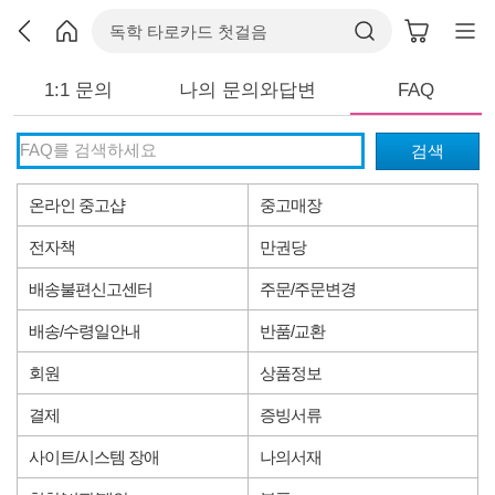
1:1 문의
나의 문의와답변
FAQ
검색
온라인 중고샵
중고매장
전자책
만권당
배송불편신고센터
주문/주문변경
배송/수령일안내
반품/교환
회원
상품정보
결제
증빙서류
사이트/시스템 장애
나의서재