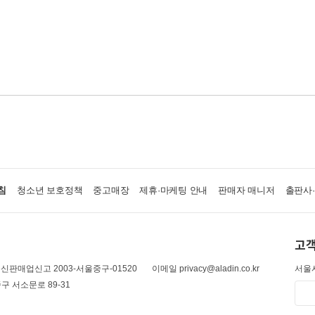
침
청소년 보호정책
중고매장
제휴·마케팅 안내
판매자 매니저
출판사
고객
신판매업신고 2003-서울중구-01520
이메일 privacy@aladin.co.kr
서울시
구 서소문로 89-31