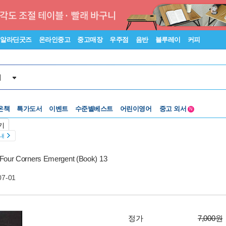
알라딘굿즈
온라인중고
중고매장
우주점
음반
블루레이
커피
서
수준별베스트
중고 외서
온책
특가도서
이벤트
어린이영어
N
Lexile®
5백원부터
기
수준별베스트
중고 외서
안내
Four Corners Emergent (Book) 13
07-01
정가
7,000원