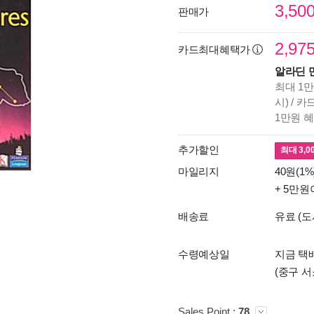
3,50
판매가
2,97
카드최대혜택가
알라딘 
최대 1만
시) / 
1만원 
추가할인
최대
3,0
마일리지
40원(1%
+ 5만원
배송료
유료 (도
수령예상일
지금 택배
(중구 서
Sales Point :
78