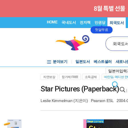
HOME
국내도서
전자책
만권당
외국도서
첫달무료
외국도
분야보기
일본도서
베스트셀러
새로나
일본어입력
지연보상
정가제 FREE
소득공제
바인딩, 에디션 
Star Pictures (Paperback)
|
Leslie Kimmelman
(지은이)
Pearson ESL
2004-