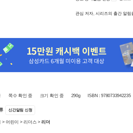
관심 저자, 시리즈의 출간 알
본
쪽수 확인 중
크기 확인 중
290g
ISBN : 9780733942235
류
신간알림 신청
서
>
어린이
>
리더스
>
리더