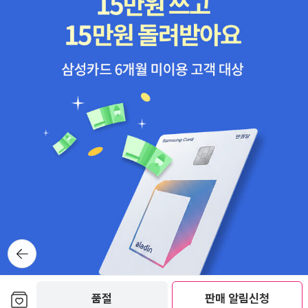
뒤로가
기
보관함담기
품절
판매 알림신청