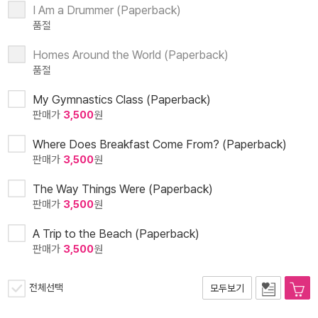
I Am a Drummer (Paperback)
품절
Homes Around the World (Paperback)
품절
My Gymnastics Class (Paperback)
판매가
3,500
원
Where Does Breakfast Come From? (Paperback)
판매가
3,500
원
The Way Things Were (Paperback)
판매가
3,500
원
A Trip to the Beach (Paperback)
판매가
3,500
원
전체선택
모두보기