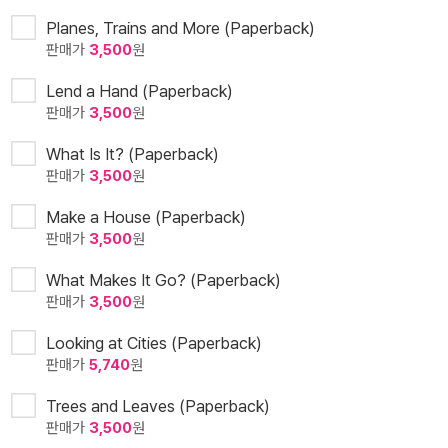
Planes, Trains and More (Paperback)
판매가
3,500
원
Lend a Hand (Paperback)
판매가
3,500
원
What Is It? (Paperback)
판매가
3,500
원
Make a House (Paperback)
판매가
3,500
원
What Makes It Go? (Paperback)
판매가
3,500
원
Looking at Cities (Paperback)
판매가
5,740
원
Trees and Leaves (Paperback)
판매가
3,500
원