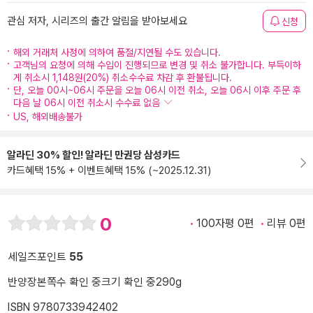
관심 저자, 시리즈의 출간 알림을 받아보세요
신청
해외 거래처 사정에 의하여 품절/지연될 수도 있습니다.
고객님의 요청에 의해 수입이 진행되므로 변경 및 취소 불가합니다. 부득이하
게 취소시 1,148원(20%) 취소수수료 차감 후 환불됩니다.
단, 오늘 00시~06시 주문을 오늘 06시 이전 취소, 오늘 06시 이후 주문 후
다음 날 06시 이전 취소시 수수료 없음
US, 해외배송불가
알라딘 30% 할인! 알라딘 만권당 삼성카드
카드혜택 15% + 이벤트혜택 15% (~2025.12.31)
0
100자평 0편
리뷰 0편
세일즈포인트
55
반양장본
쪽수 확인 중
크기 확인 중
290g
ISBN 9780733942402