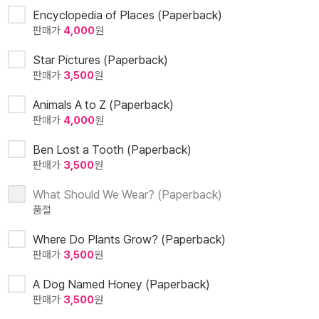
Encyclopedia of Places (Paperback)
판매가
4,000
원
Star Pictures (Paperback)
판매가
3,500
원
Animals A to Z (Paperback)
판매가
4,000
원
Ben Lost a Tooth (Paperback)
판매가
3,500
원
What Should We Wear? (Paperback)
품절
Where Do Plants Grow? (Paperback)
판매가
3,500
원
A Dog Named Honey (Paperback)
판매가
3,500
원