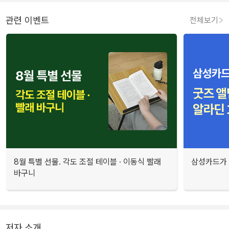
관련 이벤트
전체보기
8월 특별 선물. 각도 조절 테이블 · 이동식 빨래
삼성카드가 
바구니
저자 소개