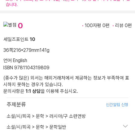
습니다.
0
100자평 0편
리뷰 0편
세일즈포인트
10
36쪽
216*279mm
141g
언어 English
ISBN 9781104319809
(종수가 많은) 외서는 해외거래처에서 제공하는 정보가 부족하여 표
시하지 못하는 경우가 있습니다.
문의사항은
1:1 상담
을 이용해 주십시오.
주제분류
신간알림 신청
소설/시/희곡
>
문학
>
러시아/구 소련연방
소설/시/희곡
>
문학
>
문학일반