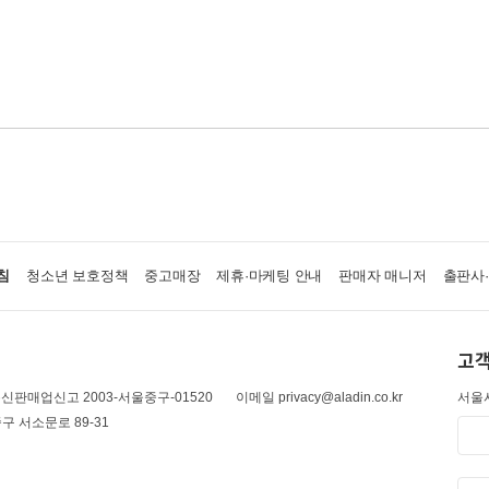
침
청소년 보호정책
중고매장
제휴·마케팅 안내
판매자 매니저
출판사
고객
신판매업신고 2003-서울중구-01520
이메일 privacy@aladin.co.kr
서울시
구 서소문로 89-31