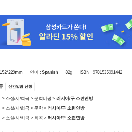
152*229mm
언어 :
Spanish
82g
ISBN : 9781535091442
류
신간알림 신청
서
>
소설/시/희곡
>
문학비평
>
러시아/구 소련연방
서
>
소설/시/희곡
>
문학
>
러시아/구 소련연방
서
>
소설/시/희곡
>
희곡
>
러시아/구 소련연방