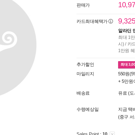
10,9
판매가
9,32
카드최대혜택가
알라딘 
최대 1만
시) / 
1만원 
추가할인
최대
3,0
마일리지
550원(5
+ 5만원
배송료
유료 (도
수령예상일
지금 택배
(중구 서
Sales Point :
10