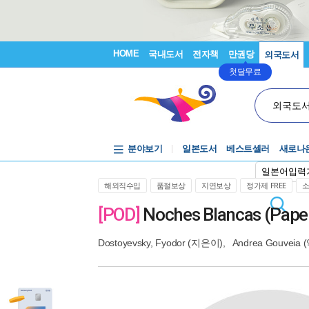
HOME
국내도서
전자책
만권당
외국도서
첫달무료
외국도
분야보기
일본도서
베스트셀러
새로나
일본어입력
해외직수입
품절보상
지연보상
정가제 FREE
[POD]
Noches Blancas (Pape
Dostoyevsky, Fyodor
(지은이),
Andrea Gouveia
(