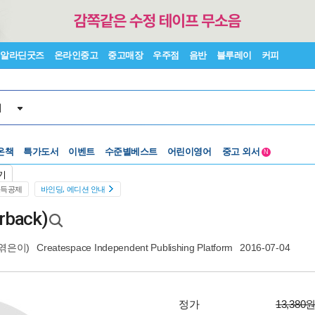
알라딘굿즈
온라인중고
중고매장
우주점
음반
블루레이
커피
서
온책
특가도서
이벤트
수준별베스트
어린이영어
중고 외서
N
Lexile®
5백원부터
기
수준별베스트
중고 외서
소득공제
바인딩, 에디션 안내
rback)
엮은이)
Createspace Independent Publishing Platform
2016-07-04
정가
13,380