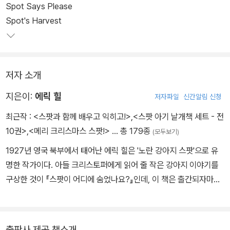
Spot Says Please
Spot's Harvest
저자 소개
지은이:
에릭 힐
저자파일
신간알림 신청
최근작 :
<스팟과 함께 배우고 익히고!>
,
<스팟 아기 날개책 세트 - 전
10권>
,
<메리 크리스마스 스팟!>
… 총 179종
(모두보기)
1927년 영국 북부에서 태어난 에릭 힐은 '노란 강아지 스팟'으로 유
명한 작가이다. 아들 크리스토퍼에게 읽어 줄 작은 강아지 이야기를
구상한 것이 『스팟이 어디에 숨었나요?』인데, 이 책은 출간되자마자
대단한 성공을 거두었다. 그 후로 스팟을 주인공으로 한 책을 지속적
으로 출간하고 있다. 『스팟, 함께 놀자!』, 『스팟, 안녕?』, 『스팟, 유치
원 가자!』, 『스팟과 동물 친구들』, 『스팟이 농장에 갔어요』, 『스팟의
출판사 제공 책소개