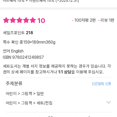
카드혜택 15% + 이벤트혜택 15% (~2025.12.31)
10
100자평 2편
리뷰 1편
세일즈포인트
218
쪽수 확인 중
159*189mm
360g
언어 English
ISBN 9780241249857
세트도서는 개별 서지 정보를 제공하지 못하는 경우가 있습니다. 각
권의 상세 페이지를 참고하시거나
1:1 상담
을 이용해 주십시오.
주제분류
신간알림 신청
어린이
>
그림책
>
일반
어린이
>
그림책
>
세트/전집