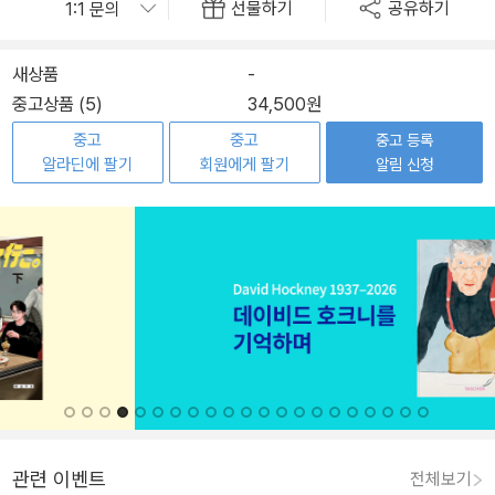
선물하기
공유하기
새상품
-
중고상품 (5)
34,500원
중고
중고
중고 등록
알라딘에 팔기
회원에게 팔기
알림 신청
관련 이벤트
전체보기