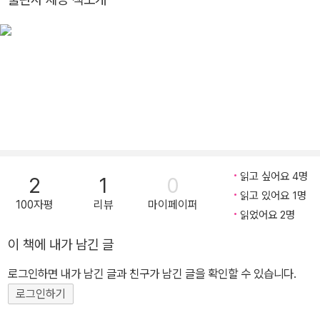
달걀 찾기』, 『스팟의 첫나들이』, 『스팟이 수를 세어요』, 『스팟이 공원
에 갔어요』, 『스팟이 바닷가에 갔어요』, 『메리 크리스마스 스팟!』등
스팟과 관련한 다양한 작품을 선보였다. 2008년에 아동문학에 대한
공헌으로 대영제국훈장을 받았다.
읽고 싶어요 4명
2
1
0
읽고 있어요 1명
100자평
리뷰
마이페이퍼
읽었어요 2명
이 책에 내가 남긴 글
로그인하면 내가 남긴 글과 친구가 남긴 글을 확인할 수 있습니다.
로그인하기