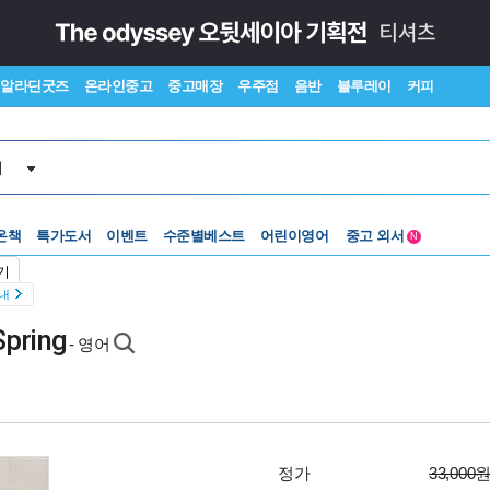
알라딘굿즈
온라인중고
중고매장
우주점
음반
블루레이
커피
서
온책
특가도서
이벤트
수준별베스트
어린이영어
중고 외서
N
Lexile®
5백원부터
기
수준별베스트
중고 외서
안내
pring
- 영어
정가
33,000