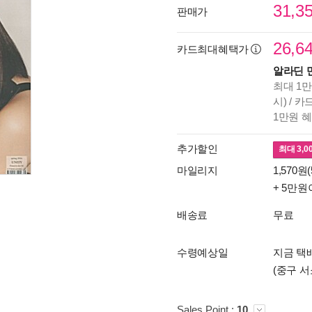
31,3
판매가
26,6
카드최대혜택가
알라딘 
최대 1만
시) / 
1만원 
추가할인
최대
3,0
마일리지
1,570원(
+ 5만원
배송료
무료
수령예상일
지금 택배
(중구 서
Sales Point :
10