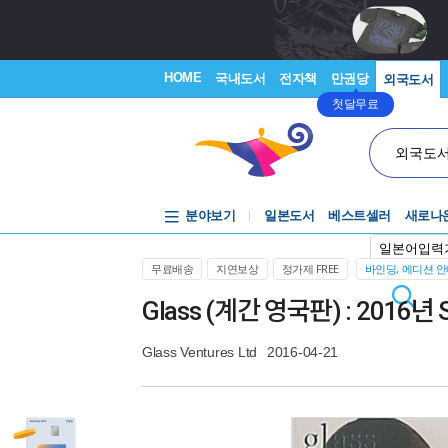
HOME
국내도서
전자책
만권당
외국도서
첫달무료
외국도
분야보기
일본도서
베스트셀러
새로나
일본어입력
무료배송
지연보상
정가제 FREE
바인딩, 에디션 
Glass (계간 영국판) : 2016년 S
Glass Ventures Ltd
2016-04-21