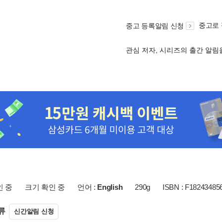
중고로
중고 등록알림 신청
관심 저자, 시리즈의 출간 알
인 중
크기 확인 중
언어 :
English
290g
ISBN : F18243485
류
신간알림 신청