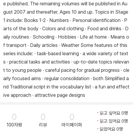
e published. The remaining volumes will be published in Au
gust 2007 and thereafter. Ages 10 and up. Topics in Stage
1 include: Books 1-2 · Numbers · Personal identification · P
arts of the body · Colors and clothing · Food and drinks · D
aily routines · Schooling · Hobbies · Life at home · Means o
f transport · Daily articles · Weather Some features of this
series include: · task-based learning · a wide variety of text
s · practical tasks and activities · up-to-date topics relevan
t to young people · careful pacing for gradual progress · cle
arly focused aims · regular consolidation · both Simplified a
nd Traditional script in the vocabulary list · a fun and effect
ive approach · attractive page designs
읽고 싶어요 0명
0
0
0
읽고 있어요 0명
100자평
리뷰
마이페이퍼
읽었어요 0명