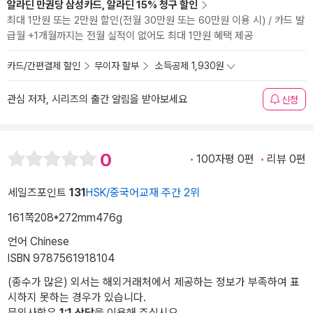
알라딘 만권당 삼성카드, 알라딘 15% 청구 할인
최대 1만원 또는 2만원 할인(전월 30만원 또는 60만원 이용 시) / 카드 발
급월 +1개월까지는 전월 실적이 없어도 최대 1만원 혜택 제공
카드/간편결제 할인
무이자 할부
소득공제 1,930원
관심 저자, 시리즈의 출간 알림을 받아보세요
신청
0
100자평 0편
리뷰 0편
세일즈포인트
131
HSK/중국어교재 주간 2위
161쪽
208*272mm
476g
언어 Chinese
ISBN 9787561918104
(종수가 많은) 외서는 해외거래처에서 제공하는 정보가 부족하여 표
시하지 못하는 경우가 있습니다.
문의사항은
1:1 상담
을 이용해 주십시오.