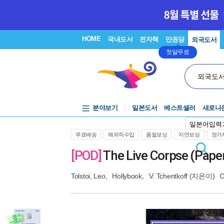
HOME
국내도서
전자책
만권당
외국도서
첫달무료
외국도
분야보기
일본도서
베스트셀러
새로나
일본어입력
무료배송
해외직수입
품절보상
지연보상
정가제
[POD]
The Live Corpse (Pape
Tolstoi, Leo
,
Hollybook
,
V. Tchentkoff
(지은이)
C