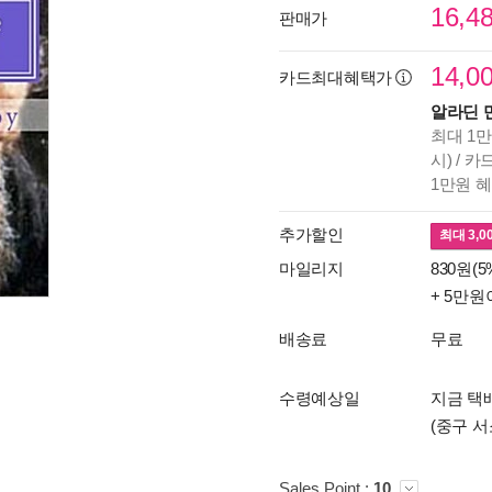
16,4
판매가
14,0
카드최대혜택가
알라딘 
최대 1만
시) / 
1만원 
추가할인
최대
3,0
마일리지
830원(5
+ 5만원
배송료
무료
수령예상일
지금 택배
(중구 서
Sales Point :
10