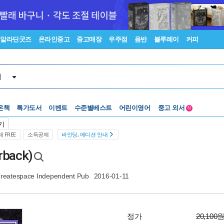
알라딘굿즈
온라인중고
중고매장
우주점
음반
블루레이
커피
서
수준별베스트
중고 외서
온책
특가도서
이벤트
어린이영어
N
Lexile®
5백원부터
기
수준별베스트
중고 외서
 FREE
소득공제
바인딩, 에디션 안내
rback)
reatespace Independent Pub
2016-01-11
정가
20,100