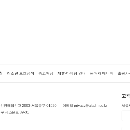
침
청소년 보호정책
중고매장
제휴·마케팅 안내
판매자 매니저
출판사
고객
신판매업신고 2003-서울중구-01520
이메일 privacy@aladin.co.kr
서울시
구 서소문로 89-31