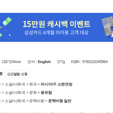
152*229mm
언어 :
English
177g
ISBN : 9781523345984
류
신간알림 신청
서
>
소설/시/희곡
>
희곡
>
러시아/구 소련연방
서
>
소설/시/희곡
>
문학
>
동유럽
서
>
소설/시/희곡
>
문학비평
>
문학비평 일반