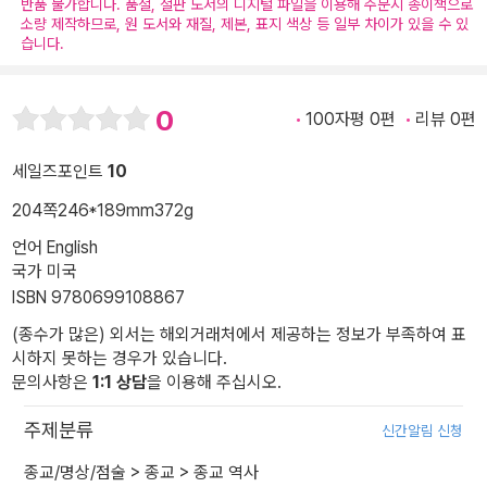
반품 불가합니다. 품절, 절판 도서의 디지털 파일을 이용해 주문시 종이책으로
소량 제작하므로, 원 도서와 재질, 제본, 표지 색상 등 일부 차이가 있을 수 있
습니다.
0
100자평 0편
리뷰 0편
세일즈포인트
10
204쪽
246*189mm
372g
언어 English
국가 미국
ISBN 9780699108867
(종수가 많은) 외서는 해외거래처에서 제공하는 정보가 부족하여 표
시하지 못하는 경우가 있습니다.
문의사항은
1:1 상담
을 이용해 주십시오.
주제분류
신간알림 신청
종교/명상/점술
>
종교
>
종교 역사