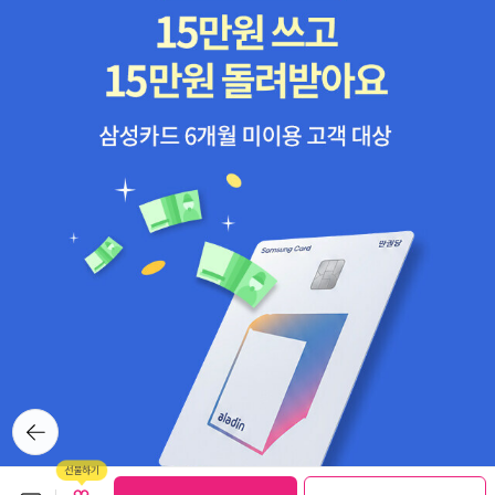
뒤로가
기
보관함담기
선물하기
선물하기