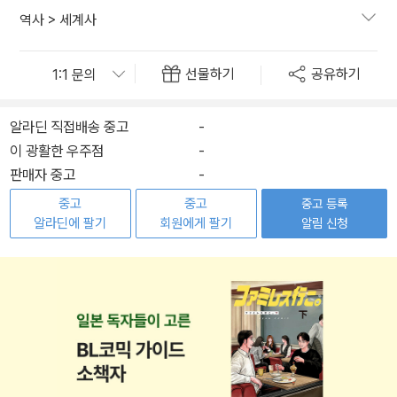
역사
>
세계사
선물하기
공유하기
알라딘 직접배송 중고
-
이 광활한 우주점
-
판매자 중고
-
중고
중고
중고 등록
알라딘에 팔기
회원에게 팔기
알림 신청