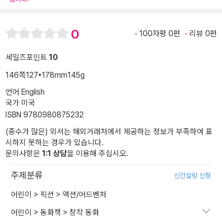
0
100자평 0편
리뷰 0편
세일즈포인트
10
146쪽
127*178mm
145g
언어 English
국가 미국
ISBN 9780980875232
(종수가 많은) 외서는 해외거래처에서 제공하는 정보가 부족하여 표
시하지 못하는 경우가 있습니다.
문의사항은
1:1 상담
을 이용해 주십시오.
주제분류
신간알림 신청
어린이
>
픽션
>
액션/어드벤처
어린이
>
동화책
>
창작 동화