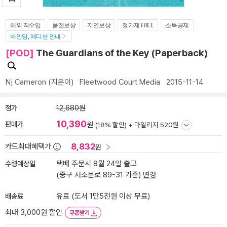
해외 직수입
품절보상
지연보상
정가제 FREE
소득공제
바인딩, 에디션 안내
[POD]
The Guardians of the Key (Paperback)
Nj Cameron
(지은이)
Fleetwood Court Media
2015-11-14
정가
12,680원
10,390
판매가
원
(18% 할인) +
마일리지 520원
8,832
카드최대혜택가
원
수령예상일
택배 주문시 8월 24일 출고
(중구 서소문로 89-31 기준)
변경
배송료
유료 (도서 1만5천원 이상 무료)
최대 3,000원 할인
쿠폰받기