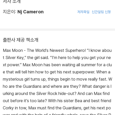
저자 소개
지은이:
Nj Cameron
저자파일
신간알림 신청
출판사 제공 책소개
Max Moon - The World's Newest Superhero! “I know abou
t Silver Key,” the girl said. “I’m here to help you get your ne
xt power.” Max Moon has been waiting all summer for a clu
e that will tell him how to get his next superpower. When a
mysterious girl turns up, things begin to move really fast. W
ho are the Guardians and where are they? What danger is l
urking around the Silver Rock hide-out? And can Max find
out before it’s too late? With his sister Bea and best friend
Corky in tow, Max must find the Guardians, get his next po