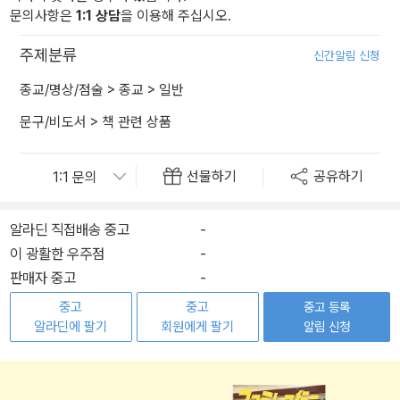
문의사항은
1:1 상담
을 이용해 주십시오.
주제분류
신간알림 신청
종교/명상/점술
>
종교
>
일반
문구/비도서
>
책 관련 상품
선물하기
공유하기
알라딘 직접배송 중고
-
이 광활한 우주점
-
판매자 중고
-
중고
중고
중고 등록
알라딘에 팔기
회원에게 팔기
알림 신청