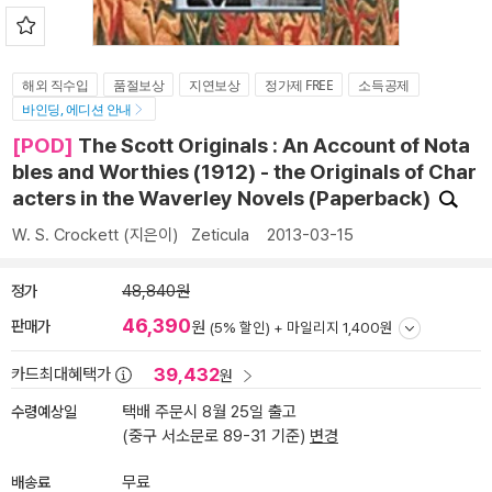
해외 직수입
품절보상
지연보상
정가제 FREE
소득공제
바인딩, 에디션 안내
[POD]
The Scott Originals : An Account of Nota
bles and Worthies (1912) - the Originals of Char
acters in the Waverley Novels (Paperback)
W. S. Crockett
(지은이)
Zeticula
2013-03-15
정가
48,840원
46,390
판매가
원
(5% 할인) +
마일리지 1,400원
39,432
카드최대혜택가
원
수령예상일
택배 주문시 8월 25일 출고
(중구 서소문로 89-31 기준)
변경
배송료
무료