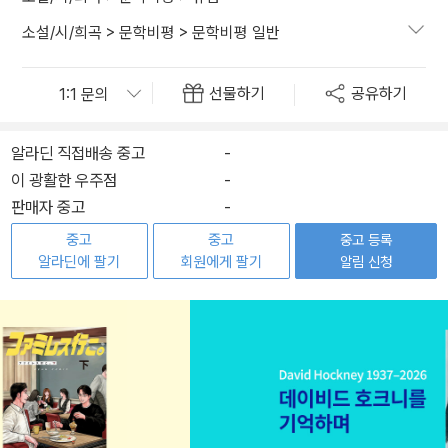
소설/시/희곡
>
문학비평
>
문학비평 일반
선물하기
공유하기
알라딘 직접배송 중고
-
이 광활한 우주점
-
판매자 중고
-
중고
중고
중고 등록
알라딘에 팔기
회원에게 팔기
알림 신청