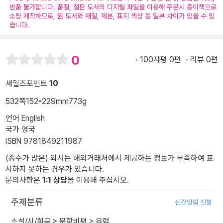
반품 불가합니다. 품절, 절판 도서의 디지털 파일을 이용해 주문시 종이책으로
소량 제작하므로, 원 도서와 재질, 제본, 표지 색상 등 일부 차이가 있을 수 있
습니다.
0
100자평 0편
리뷰 0편
세일즈포인트
10
532쪽
152*229mm
773g
언어 English
국가 영국
ISBN 9781849211987
(종수가 많은) 외서는 해외거래처에서 제공하는 정보가 부족하여 표
시하지 못하는 경우가 있습니다.
문의사항은
1:1 상담
을 이용해 주십시오.
주제분류
신간알림 신청
소설/시/희곡
>
문학비평
>
유럽