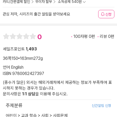
카드/간편결제 할인
무이자 할부
소득공제 540원
관심 저자, 시리즈의 출간 알림을 받아보세요
신청
0
100자평 0편
리뷰 0편
세일즈포인트
1,493
36쪽
150*163mm
272g
언어 English
ISBN 9780062427397
(종수가 많은) 외서는 해외거래처에서 제공하는 정보가 부족하여 표
시하지 못하는 경우가 있습니다.
문의사항은
1:1 상담
을 이용해 주십시오.
주제분류
신간알림 신청
어린이
>
교과 학습
>
사회
>
사회문제