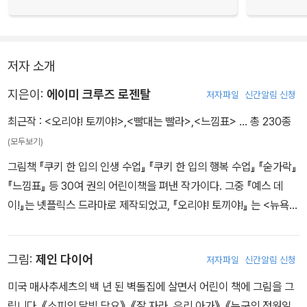
저자 소개
지은이:
에이미 크루즈 로젠탈
저자파일
신간알림 신청
최근작 :
<오리야! 토끼야!>
,
<빨대는 빨라>
,
<느낌표>
… 총 230종
(모두보기)
그림책 『쿠키 한 입의 인생 수업』 『쿠키 한 입의 행복 수업』 『숟가락』
『느낌표』 등 30여 권의 어린이책을 펴낸 작가이다. 그중 『예스 데
이!』는 넷플릭스 드라마로 제작되었고, 『오리야! 토끼야!』 는 <뉴욕타
임스> 베스트셀러에 올랐으며 우리나라 초등학교 <국어> 교과서에
도 수록되었다. 그녀의 작품은 <뉴욕타임스>로부터 “튤립이 봄을 밝
그림:
제인 다이어
저자파일
신간알림 신청
히는 것처럼 즐거움을 발산한다. 우아하며 영혼을 북돋아 준다.”는 찬
사를 받았다. 시카고에서 남편과 함께 세 자녀를 키웠고, 2017년에
미국 매사추세츠의 백 년 된 벽돌집에 살면서 어린이 책에 그림을 그
세상을 떠났다.
립니다. 《소피의 달빛 담요》, 《잘 자라, 우리 아가》, 《누구의 정원일