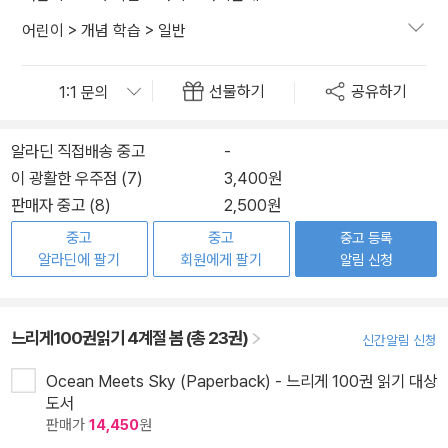
어린이
>
개념 학습
>
일반
선물하기
공유하기
알라딘 직접배송 중고
-
이 광활한 우주점 (7)
3,400원
판매자 중고 (8)
2,500원
중고
중고
중고 등록
알라딘에 팔기
회원에게 팔기
알림 신청
느리게100권읽기 4계절 봄 (총 23권)
신간알림 신청
Ocean Meets Sky (Paperback) - 느리게 100권 읽기 대상
도서
판매가
14,450
원