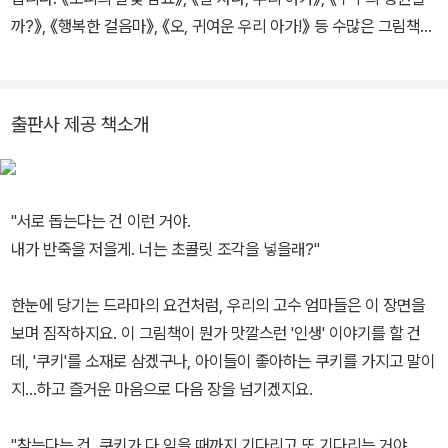
까?》, 《행복한 걸음마》, 《오, 귀여운 우리 아가!》 등 수많은 그림책에
그림을 그렸으며, ‘작은 갈색 곰’ 시리즈와 ‘동물 크래커’ 시리즈를 직
접 쓰고 그리기도 했습니다.
출판사 제공 책소개
"서로 돕는다는 건 이런 거야.
내가 반죽을 저을게. 너는 초콜릿 조각을 넣을래?"
한눈에 당기는 드라마의 요건처럼, 우리의 고수 엄마들은 이 장면을
보며 짐작하지요. 이 그림책이 뭔가 맛깔스런 '인생' 이야기를 할 건
데, '쿠키'를 소재로 삼겠구나, 아이들이 좋아하는 쿠키를 가지고 말이
지...하고 즐거운 마음으로 다음 장을 넘기겠지요.
"참는다는 건, 쿠키가 다 익을 때까지 기다리고 또 기다리는 거야.