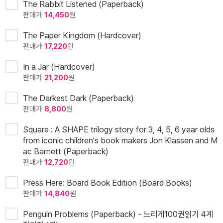
The Rabbit Listened (Paperback)
판매가
14,450
원
The Paper Kingdom (Hardcover)
판매가
17,220
원
In a Jar (Hardcover)
판매가
21,200
원
The Darkest Dark (Paperback)
판매가
8,800
원
Square : A SHAPE trilogy story for 3, 4, 5, 6 year olds
from iconic children's book makers Jon Klassen and M
ac Barnett (Paperback)
판매가
12,720
원
Press Here: Board Book Edition (Board Books)
판매가
14,840
원
Penguin Problems (Paperback) - 느리게100권읽기 4계