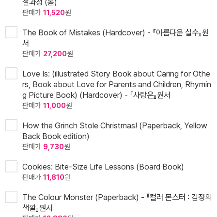
절과정 (봄)
판매가
11,520
원
The Book of Mistakes (Hardcover) - 『아름다운 실수』원
서
판매가
27,200
원
Love Is: (illustrated Story Book about Caring for Othe
rs, Book about Love for Parents and Children, Rhymin
g Picture Book) (Hardcover) - 『사랑은』원서
판매가
11,000
원
How the Grinch Stole Christmas! (Paperback, Yellow
Back Book edition)
판매가
9,730
원
Cookies: Bite-Size Life Lessons (Board Book)
판매가
11,810
원
The Colour Monster (Paperback) - 『컬러 몬스터 : 감정의
색깔』원서