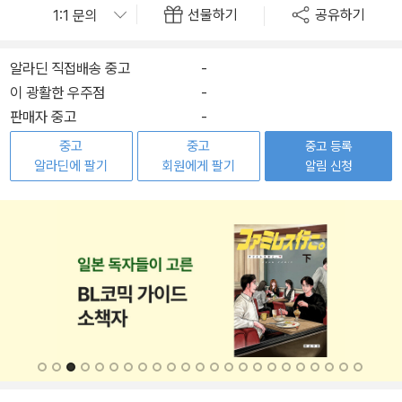
선물하기
공유하기
알라딘 직접배송 중고
-
이 광활한 우주점
-
판매자 중고
-
중고
중고
중고 등록
알라딘에 팔기
회원에게 팔기
알림 신청