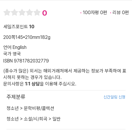
0
100자평 0편
리뷰 0편
세일즈포인트
10
200쪽
145*210mm
182g
언어 English
국가 영국
ISBN 9781782032779
(종수가 많은) 외서는 해외거래처에서 제공하는 정보가 부족하여 표
시하지 못하는 경우가 있습니다.
문의사항은
1:1 상담
을 이용해 주십시오.
주제분류
신간알림 신청
청소년
>
문학비평/콜렉션
청소년
>
소설/시/희곡
>
일반