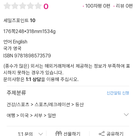
0
100자평 0편
리뷰 0편
세일즈포인트
10
176쪽
248*318mm
1534g
언어 English
국가 영국
ISBN 9781898573579
(종수가 많은) 외서는 해외거래처에서 제공하는 정보가 부족하여 표
시하지 못하는 경우가 있습니다.
문의사항은
1:1 상담
을 이용해 주십시오.
주제분류
신간알림 신청
건강/스포츠
>
스포츠/레크레이션
>
등산
여행
>
미국
>
서부
>
일반
선물하기
공유하기