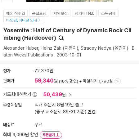
해외 직수입
품절보상
지연보상
정가제 FREE
소득공제
바인딩, 에디션 안내
Yosemite : Half of Century of Dynamic Rock Cli
mbing (Hardcover)
Alexander Huber
,
Heinz Zak
(지은이),
Stracey Nadya
(옮긴이)
B
aton Wicks Publications
2003-10-01
정가
72,370원
59,340
판매가
원
(18% 할인) +
마일리지 1,790원
50,439
카드최대혜택가
원
수령예상일
택배 주문시 8월 19일 출고
(중구 서소문로 89-31 기준)
변경
배송료
무료
최대 3,000원 할인
쿠폰받기