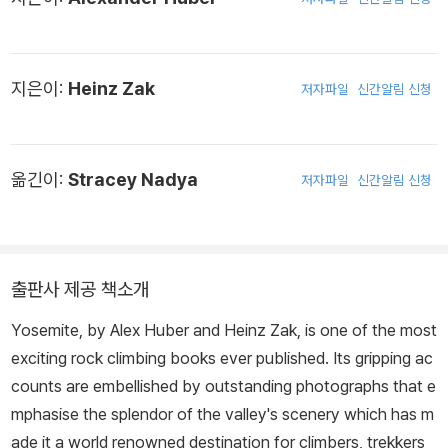
지은이:
Heinz Zak
저자파일
신간알림 신청
옮긴이:
Stracey Nadya
저자파일
신간알림 신청
출판사 제공 책소개
Yosemite, by Alex Huber and Heinz Zak, is one of the most
exciting rock climbing books ever published. Its gripping ac
counts are embellished by outstanding photographs that e
mphasise the splendor of the valley's scenery which has m
ade it a world renowned destination for climbers, trekkers