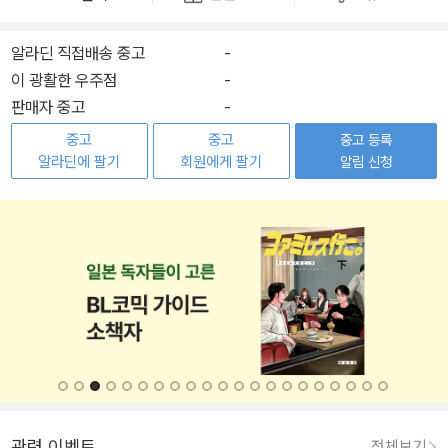
알라딘 직접배송 중고
-
이 광활한 우주점
-
판매자 중고
-
중고
중고
중고 등록
알라딘에 팔기
회원에게 팔기
알림 신청
관련 이벤트
전체보기