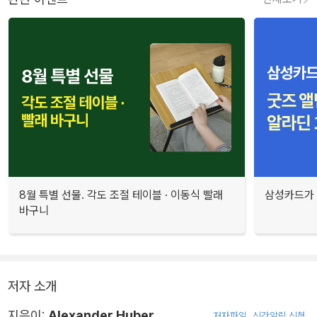
8월 특별 선물. 각도 조절 테이블 · 이동식 빨래
삼성카드가 
바구니
저자 소개
지은이:
Alexander Huber
저자파일
신간알림 신청