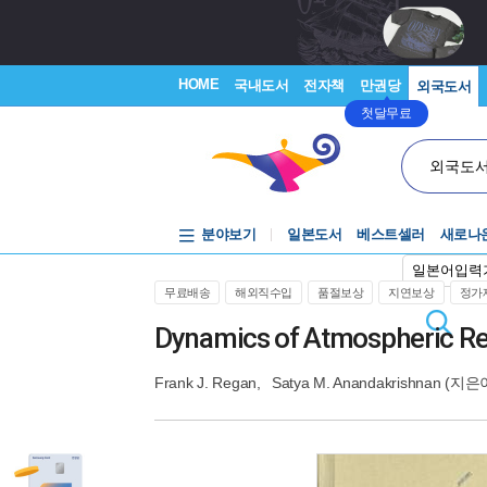
HOME
국내도서
전자책
만권당
외국도서
첫달무료
외국도
분야보기
일본도서
베스트셀러
새로나
일본어입력
무료배송
해외직수입
품절보상
지연보상
정가제
Dynamics of Atmospheric Re
Frank J. Regan
,
Satya M. Anandakrishnan
(지은