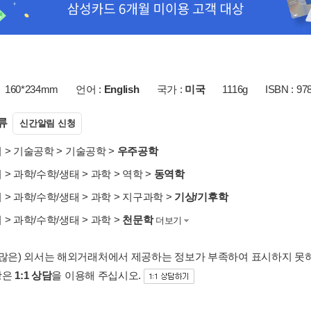
160*234mm
언어 :
English
국가 :
미국
1116g
ISBN : 97
류
신간알림 신청
서
>
기술공학
>
기술공학
>
우주공학
서
>
과학/수학/생태
>
과학
>
역학
>
동역학
서
>
과학/수학/생태
>
과학
>
지구과학
>
기상/기후학
서
>
과학/수학/생태
>
과학
>
천문학
더보기
 많은) 외서는 해외거래처에서 제공하는 정보가 부족하여 표시하지 못
항은
1:1 상담
을 이용해 주십시오.