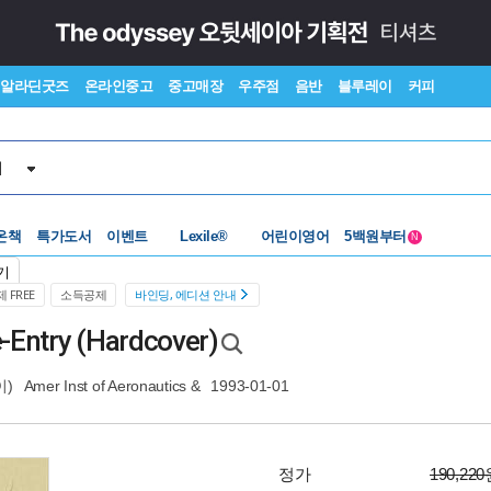
알라딘굿즈
온라인중고
중고매장
우주점
음반
블루레이
커피
서
수준별베스트
중고 외서
Lexile®
5백원부터
온책
특가도서
이벤트
어린이영어
수준별베스트
중고 외서
N
기
 FREE
소득공제
바인딩, 에디션 안내
-Entry (Hardcover)
이)
Amer Inst of Aeronautics &
1993-01-01
정가
190,22