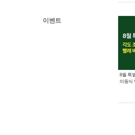
이벤트
8월 특
이동식 