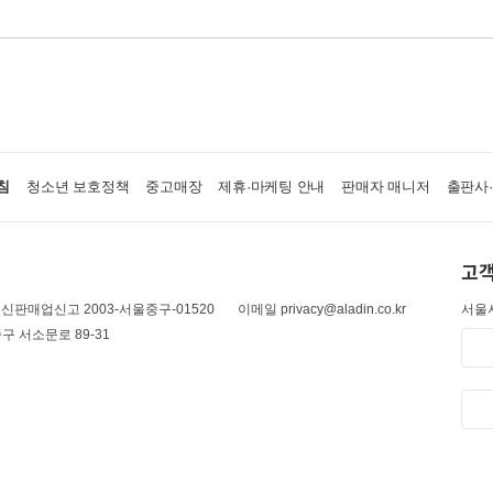
침
청소년 보호정책
중고매장
제휴·마케팅 안내
판매자 매니저
출판사
고객
신판매업신고 2003-서울중구-01520
이메일 privacy@aladin.co.kr
서울시
구 서소문로 89-31