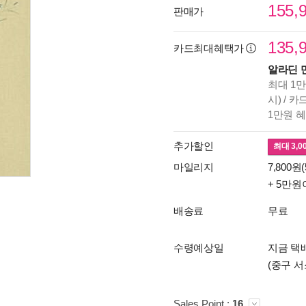
155,
판매가
135,
카드최대혜택가
알라딘 
최대 1만
시) / 
1만원 
추가할인
최대
3,0
마일리지
7,800원(
+ 5만원
배송료
무료
수령예상일
지금 택배
(중구 서
Sales Point :
16