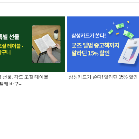
별 선물. 각도 조절 테이블 ·
삼성카드가 쏜다! 알라딘 15% 할인
빨래 바구니