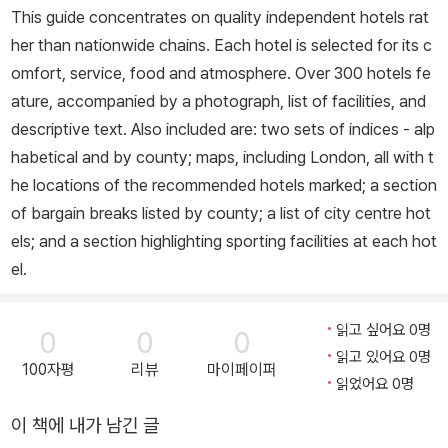
This guide concentrates on quality independent hotels rat
her than nationwide chains. Each hotel is selected for its c
omfort, service, food and atmosphere. Over 300 hotels fe
ature, accompanied by a photograph, list of facilities, and
descriptive text. Also included are: two sets of indices - alp
habetical and by county; maps, including London, all with t
he locations of the recommended hotels marked; a section
of bargain breaks listed by county; a list of city centre hot
els; and a section highlighting sporting facilities at each hot
el.
읽고 싶어요 0명
0
0
0
읽고 있어요 0명
100자평
리뷰
마이페이퍼
읽었어요 0명
이 책에 내가 남긴 글