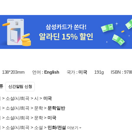
138*203mm
언어 :
English
국가 :
미국
191g
ISBN : 97
류
신간알림 신청
서
>
소설/시/희곡
>
시
>
미국
서
>
소설/시/희곡
>
문학
>
문학일반
서
>
소설/시/희곡
>
문학
>
미국
서
>
소설/시/희곡
>
소설
>
민화/전설
더보기