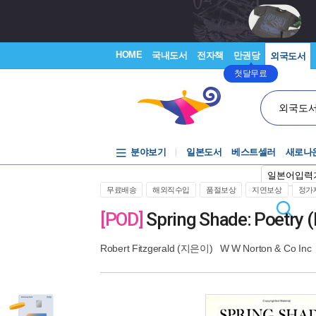
HOME
국내도서
전자책
만권당
외국도서
첫달무료
외국도
분야보기
일본도서
베스트셀러
새로나
일본어입력
무료배송
해외직수입
품절보상
지연보상
정가제
[POD]
Spring Shade: Poetry 
Robert Fitzgerald
(지은이)
W W Norton & Co Inc