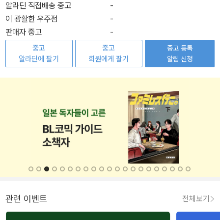
알라딘 직접배송 중고
-
이 광활한 우주점
-
판매자 중고
-
중고
중고
중고 등록
알라딘에 팔기
회원에게 팔기
알림 신청
관련 이벤트
전체보기