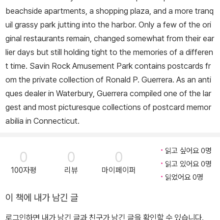
beachside apartments, a shopping plaza, and a more tranq
uil grassy park jutting into the harbor. Only a few of the ori
ginal restaurants remain, changed somewhat from their ear
lier days but still holding tight to the memories of a differen
t time. Savin Rock Amusement Park contains postcards fr
om the private collection of Ronald P. Guerrera. As an anti
ques dealer in Waterbury, Guerrera compiled one of the lar
gest and most picturesque collections of postcard memor
abilia in Connecticut.
읽고 싶어요 0명
0
0
0
읽고 있어요 0명
100자평
리뷰
마이페이퍼
읽었어요 0명
이 책에 내가 남긴 글
로그인하면 내가 남긴 글과 친구가 남긴 글을 확인할 수 있습니다.