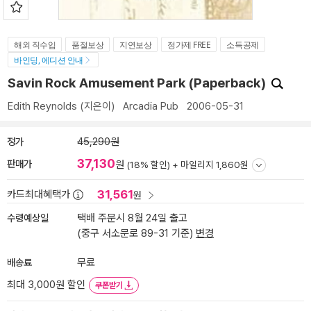
해외 직수입
품절보상
지연보상
정가제 FREE
소득공제
바인딩, 에디션 안내
Savin Rock Amusement Park (Paperback)
Edith Reynolds
(지은이)
Arcadia Pub
2006-05-31
정가
45,290원
37,130
판매가
원
(18% 할인) +
마일리지 1,860원
31,561
카드최대혜택가
원
수령예상일
택배 주문시 8월 24일 출고
(중구 서소문로 89-31 기준)
변경
배송료
무료
최대 3,000원 할인
쿠폰받기