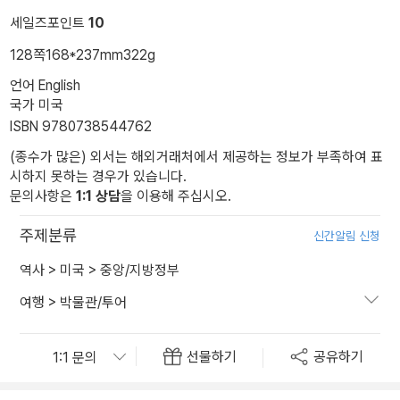
세일즈포인트
10
128쪽
168*237mm
322g
언어 English
국가 미국
ISBN 9780738544762
(종수가 많은) 외서는 해외거래처에서 제공하는 정보가 부족하여 표
시하지 못하는 경우가 있습니다.
문의사항은
1:1 상담
을 이용해 주십시오.
주제분류
신간알림 신청
역사
>
미국
>
중앙/지방정부
여행
>
박물관/투어
선물하기
공유하기