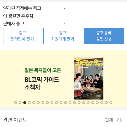
알라딘 직접배송 중고
-
이 광활한 우주점
-
판매자 중고
-
중고
중고
중고 등록
알라딘에 팔기
회원에게 팔기
알림 신청
관련 이벤트
전체보기