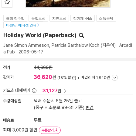
해외 직수입
품절보상
지연보상
정가제 FREE
소득공제
바인딩, 에디션 안내
Holiday World (Paperback)
Jane Simon Ammeson
,
Patricia Barthalow Koch
(지은이)
Arcadi
a Pub
2006-05-17
정가
44,660원
36,620
판매가
원
(18% 할인) +
마일리지 1,840원
31,127
카드최대혜택가
원
수령예상일
택배 주문시 8월 25일 출고
(중구 서소문로 89-31 기준)
변경
배송료
무료
최대 3,000원 할인
쿠폰받기