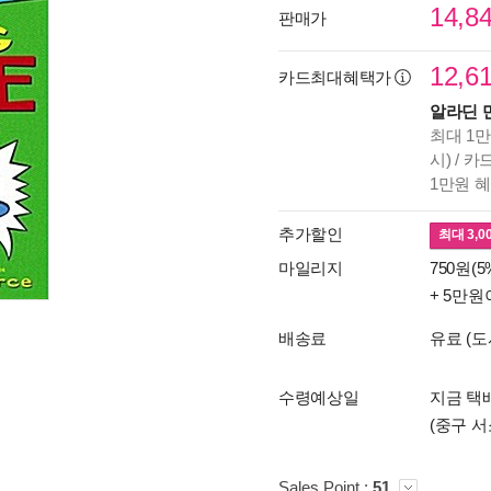
14,8
판매가
12,6
카드최대혜택가
알라딘 
최대 1만
시) / 
1만원 
추가할인
최대
3,0
마일리지
750원(5
+ 5만원
배송료
유료 (도
수령예상일
지금 택배
(중구 서
Sales Point :
51