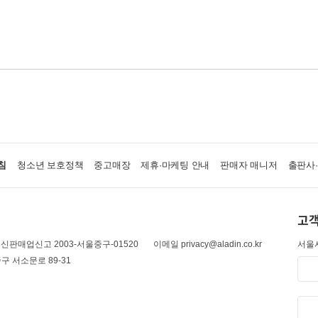
침
청소년 보호정책
중고매장
제휴·마케팅 안내
판매자 매니저
출판사
고객
신판매업신고 2003-서울중구-01520
이메일 privacy@aladin.co.kr
서울시
구 서소문로 89-31