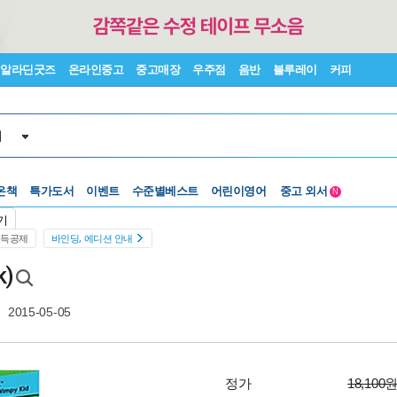
알라딘굿즈
온라인중고
중고매장
우주점
음반
블루레이
커피
서
온책
특가도서
이벤트
수준별베스트
어린이영어
중고 외서
N
Lexile®
5백원부터
기
수준별베스트
중고 외서
소득공제
바인딩, 에디션 안내
k)
2015-05-05
정가
18,100