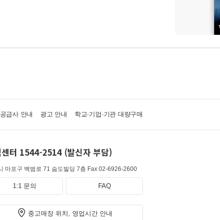
·공급사 안내
광고 안내
학교·기업·기관 대량구매
센터 1544-2514 (발신자 부담)
 마포구 백범로 71 숨도빌딩 7층
Fax 02-6926-2600
1:1 문의
FAQ
중고매장 위치, 영업시간 안내