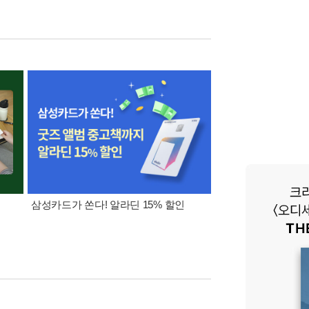
삼성카드가 쏜다! 알라딘 15% 할인
[외국도서 쿠폰] 1천원 /
5천원