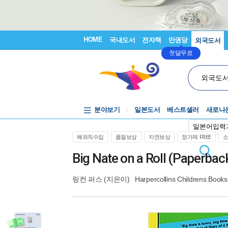
HOME
국내도서
전자책
만권당
외국도서
첫달무료
외국도
분야보기
일본도서
베스트셀러
새로나
일본어입력
해외직수입
품절보상
지연보상
정가제 FREE
Big Nate on a Roll (Paperbac
링컨 퍼스
(지은이)
Harpercollins Childrens Books