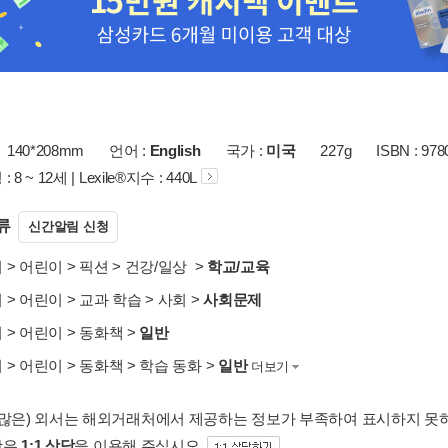
140*208mm
언어 :
English
국가 :
미국
227g
ISBN : 97
8 ~ 12세 | Lexile®지수 : 440L
류
신간알림 신청
서
>
어린이
>
픽션
>
건강/일상
>
학교/교육
서
>
어린이
>
교과 학습
>
사회
>
사회문제
서
>
어린이
>
동화책
>
일반
서
>
어린이
>
동화책
>
학습 동화
>
일반
더보기
 많은) 외서는 해외거래처에서 제공하는 정보가 부족하여 표시하지 못
항은
1:1 상담
을 이용해 주십시오.