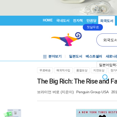
HOME
국내도서
전자책
만권당
외국도서
첫달무료
외국도
분야보기
일본도서
베스트셀러
새로나
일본어입력
무료배송
해외직수입
품절보상
지연보상
정가제
The Big Rich: The Rise and Fa
브라이언 버로
(지은이)
Penguin Group USA
201