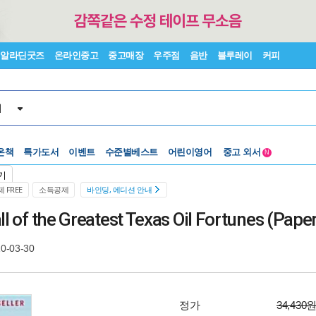
알라딘굿즈
온라인중고
중고매장
우주점
음반
블루레이
커피
서
수준별베스트
중고 외서
온책
특가도서
이벤트
어린이영어
N
Lexile®
5백원부터
기
수준별베스트
중고 외서
 FREE
소득공제
바인딩, 에디션 안내
ll of the Greatest Texas Oil Fortunes (Pape
0-03-30
정가
34,430