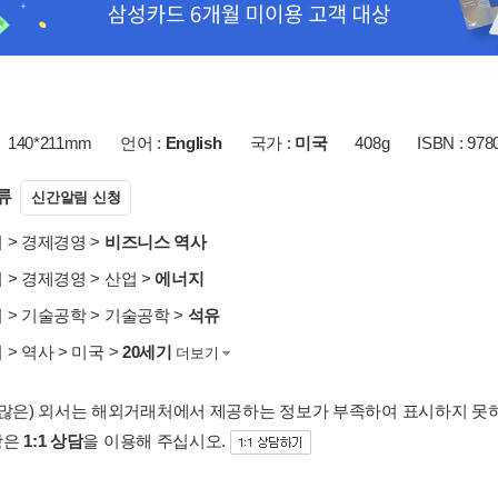
140*211mm
언어 :
English
국가 :
미국
408g
ISBN : 978
류
신간알림 신청
서
>
경제경영
>
비즈니스 역사
서
>
경제경영
>
산업
>
에너지
서
>
기술공학
>
기술공학
>
석유
서
>
역사
>
미국
>
20세기
더보기
 많은) 외서는 해외거래처에서 제공하는 정보가 부족하여 표시하지 못
항은
1:1 상담
을 이용해 주십시오.