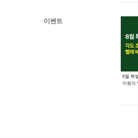
이벤트
8월 특
이동식 