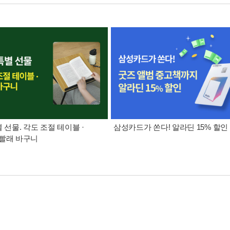
별 선물. 각도 조절 테이블 ·
삼성카드가 쏜다! 알라딘 15% 할인
빨래 바구니