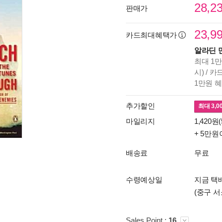
28,2
판매가
23,9
카드최대혜택가
알라딘 
최대 1만
시) / 
1만원 
추가할인
최대
3,0
마일리지
1,420원(
+ 5만원
배송료
무료
수령예상일
지금 택배
(중구 서
Sales Point :
16