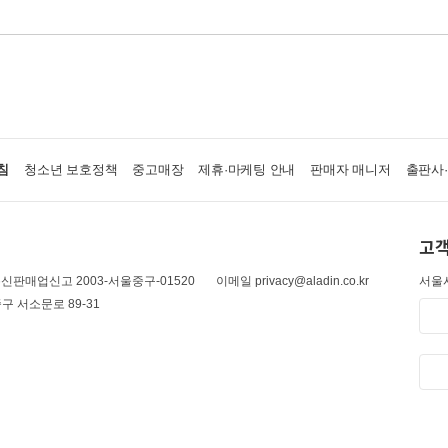
침
청소년 보호정책
중고매장
제휴·마케팅 안내
판매자 매니저
출판사
고객
신판매업신고 2003-서울중구-01520
이메일 privacy@aladin.co.kr
서울시
구 서소문로 89-31