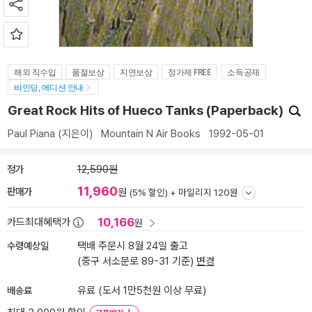
해외 직수입
품절보상
지연보상
정가제 FREE
소득공제
바인딩, 에디션 안내
Great Rock Hits of Hueco Tanks (Paperback)
Paul Piana
(지은이)
Mountain N Air Books
1992-05-01
정가
12,590원
11,960
판매가
원
(5% 할인) +
마일리지 120원
10,166
카드최대혜택가
원
수령예상일
택배 주문시 8월 24일 출고
(중구 서소문로 89-31 기준)
변경
배송료
유료 (도서 1만5천원 이상 무료)