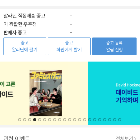
알라딘 직접배송 중고
-
이 광활한 우주점
-
판매자 중고
-
중고
중고
중고 등록
알라딘에 팔기
회원에게 팔기
알림 신청
관련 이벤트
전체보기