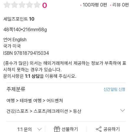
0
100자평 0편
리뷰 0편
세일즈포인트
10
48쪽
140*216mm
68g
언어 English
국가 미국
ISBN 9781879415034
(종수가 많은) 외서는 해외거래처에서 제공하는 정보가 부족하여 표
시하지 못하는 경우가 있습니다.
문의사항은
1:1 상담
을 이용해 주십시오.
주제분류
신간알림 신청
여행
>
테마별 여행
>
어드벤처
건강/스포츠
>
스포츠/레크레이션
>
등산
선물하기
공유하기