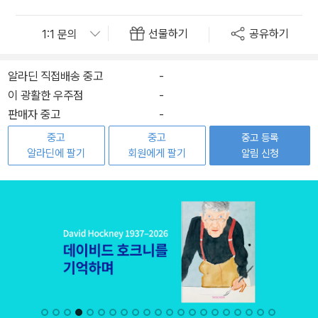
선물하기
공유하기
알라딘 직접배송 중고
-
이 광활한 우주점
-
판매자 중고
-
중고
중고
중고 등록
알라딘에 팔기
회원에게 팔기
알림 신청