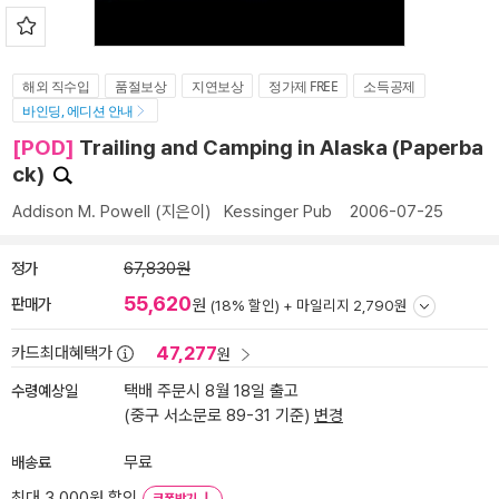
해외 직수입
품절보상
지연보상
정가제 FREE
소득공제
바인딩, 에디션 안내
[POD]
Trailing and Camping in Alaska (Paperba
ck)
Addison M. Powell
(지은이)
Kessinger Pub
2006-07-25
정가
67,830원
55,620
판매가
원
(18% 할인) +
마일리지 2,790원
47,277
카드최대혜택가
원
수령예상일
택배 주문시 8월 18일 출고
(중구 서소문로 89-31 기준)
변경
배송료
무료
최대 3,000원 할인