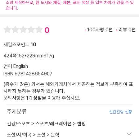
소량 제작하므로, 원 도서와 재질, 제본, 표지 색상 등 일부 차이가 있을 수 있
습니다.
0
100자평 0편
리뷰 0편
세일즈포인트
10
424쪽
152*229mm
617g
언어 English
ISBN 9781428654907
(종수가 많은) 외서는 해외거래처에서 제공하는 정보가 부족하여 표
시하지 못하는 경우가 있습니다.
문의사항은
1:1 상담
을 이용해 주십시오.
주제분류
신간알림 신청
건강/스포츠
>
스포츠/레크레이션
>
캠핑
소설/시/희곡
>
소설
>
문학