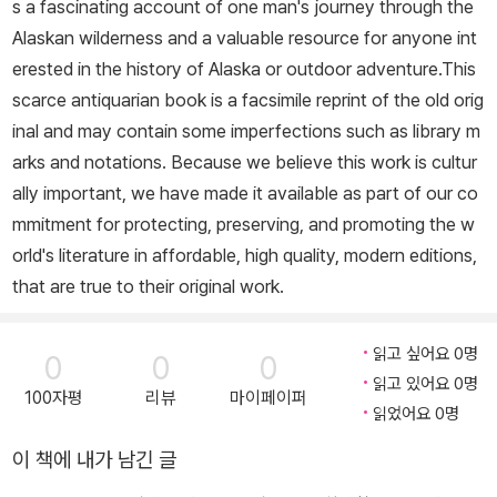
s a fascinating account of one man's journey through the
Alaskan wilderness and a valuable resource for anyone int
erested in the history of Alaska or outdoor adventure.This
scarce antiquarian book is a facsimile reprint of the old orig
inal and may contain some imperfections such as library m
arks and notations. Because we believe this work is cultur
ally important, we have made it available as part of our co
mmitment for protecting, preserving, and promoting the w
orld's literature in affordable, high quality, modern editions,
that are true to their original work.
읽고 싶어요 0명
0
0
0
읽고 있어요 0명
100자평
리뷰
마이페이퍼
읽었어요 0명
이 책에 내가 남긴 글