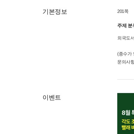
기본정보
201쪽
주제 분
외국도
(종수가
문의사
이벤트