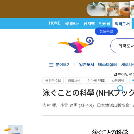
HOME
국내도서
전자책
만권당
외국도서
첫달무료
외국도
분야보기
일본도서
베스트셀러
새로나
일본어입력
해외직수입
품절보상
정가제 FREE
소득공제
泳ぐことの科學 (NHKブックス
吉村 豐
,
小菅 達男
(지은이)
日本放送出版協會