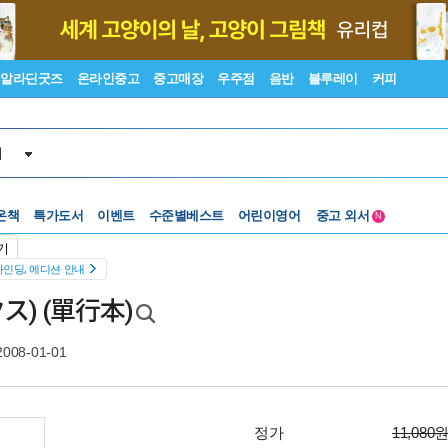
알라딘굿즈
온라인중고
중고매장
우주점
음반
블루레이
커피
서
온책
특가도서
이벤트
수준별베스트
어린이영어
중고 외서
N
Lexile®
5백원부터
기
수준별베스트
중고 외서
바인딩, 에디션 안내
) (單行本)
2008-01-01
정가
11,080