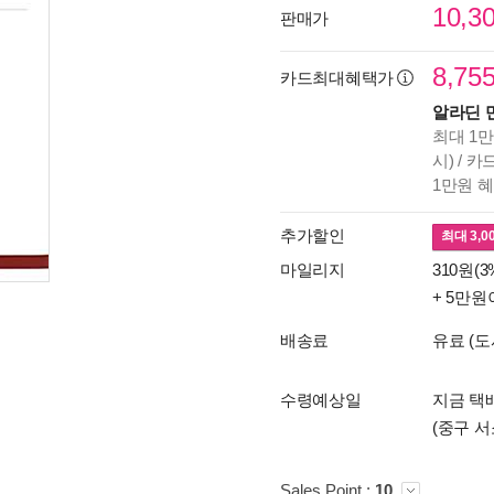
10,3
판매가
8,75
카드최대혜택가
알라딘 
최대 1만
시) / 
1만원 
추가할인
최대
3,0
마일리지
310원(3
+ 5만원
배송료
유료 (도
수령예상일
지금 택배
(중구 서
Sales Point :
10