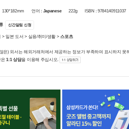
130*182mm
언어 :
Japanese
222g
ISBN : 9784140911037
류
신간알림 신청
서
>
일본 도서
>
실용/취미/생활
>
스포츠
 많은) 외서는 해외거래처에서 제공하는 정보가 부족하여 표시하지 못
항은
1:1 상담
을 이용해 주십시오.