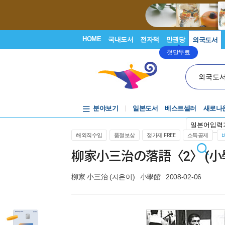
HOME
국내도서
전자책
만권당
외국도서
첫달무료
외국도
분야보기
일본도서
베스트셀러
새로나
일본어입력
해외직수입
품절보상
정가제 FREE
소득공제
柳家小三治の落語〈2〉 (小學
柳家 小三治
(지은이)
小學館
2008-02-06