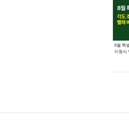
8월 특
이동식 