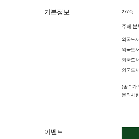
기본정보
277쪽
주제 분
외국도
외국도
외국도
외국도
(종수가
문의사
이벤트