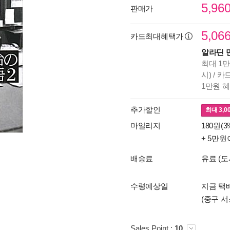
5,96
판매가
5,06
카드최대혜택가
알라딘 
최대 1만
시) / 
1만원 
추가할인
최대
3,0
마일리지
180원(3
+ 5만원
배송료
유료 (도
수령예상일
지금 택배
(중구 서
Sales Point :
10