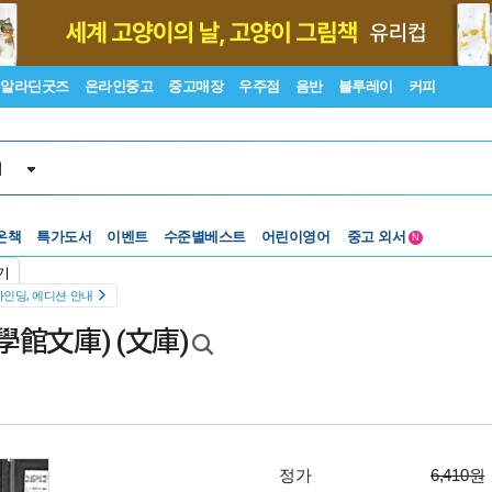
알라딘굿즈
온라인중고
중고매장
우주점
음반
블루레이
커피
서
수준별베스트
중고 외서
온책
특가도서
이벤트
어린이영어
N
Lexile®
5백원부터
기
수준별베스트
중고 외서
바인딩, 에디션 안내
館文庫) (文庫)
정가
6,410원