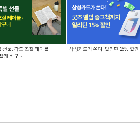
별 선물. 각도 조절 테이블 ·
삼성카드가 쏜다! 알라딘 15% 할인
빨래 바구니