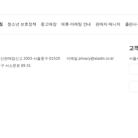
침
청소년 보호정책
중고매장
제휴·마케팅 안내
판매자 매니저
출판사
고객
신판매업신고 2003-서울중구-01520
이메일 privacy@aladin.co.kr
서울시
구 서소문로 89-31