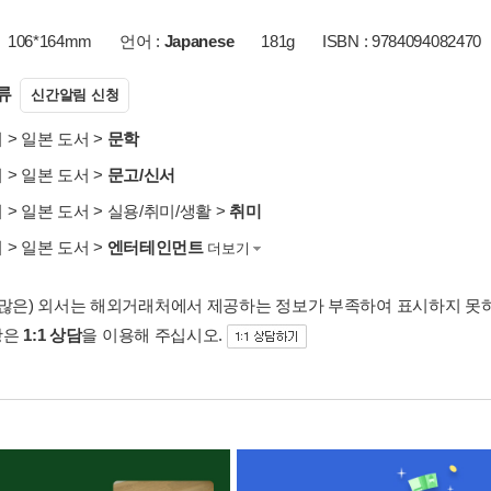
106*164mm
언어 :
Japanese
181g
ISBN : 9784094082470
류
신간알림 신청
서
>
일본 도서
>
문학
서
>
일본 도서
>
문고/신서
서
>
일본 도서
>
실용/취미/생활
>
취미
서
>
일본 도서
>
엔터테인먼트
더보기
 많은) 외서는 해외거래처에서 제공하는 정보가 부족하여 표시하지 못
항은
1:1 상담
을 이용해 주십시오.